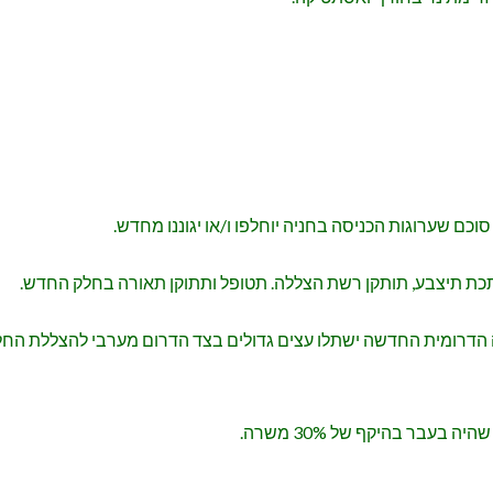
 סוכם שערוגות הכניסה בחניה יוחלפו ו/או יגוננו מחדש.
ת מתכת תיצבע, תותקן רשת הצללה. תטופל ותתוקן תאורה בחלק החדש.
עצים גדולים לצל. בחלקה הדרומית החדשה ישתלו עצים גדולים בצד הדרום מערבי ל
עבר בהיקף של 30% משרה.