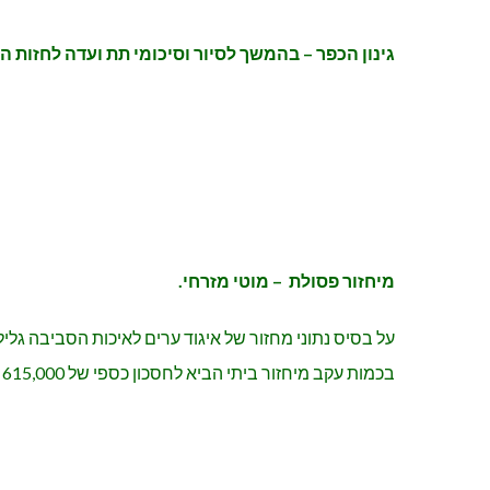
גינון הכפר – בהמשך לסיור וסיכומי תת ועדה לחזות הישו
מיחזור פסולת – מוטי מזרחי.
בכמות עקב מיחזור ביתי הביא לחסכון כספי של 615,000 ₪. כפר ורדים ממחזרת 48% מהפסולת.