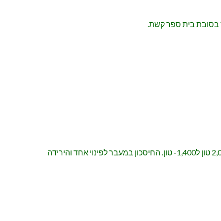
 בסובת בית ספר קשת.
על בסיס נתוני מחזור של איגוד ערים לאיכות הסביבה גליל מערבי והמעבר לפינוי חד שבועי ירדה כמות ההטמנה של הכפר מ-2,000 טון ל1,400- טון. החיסכון במעבר לפינוי אחד והירידה