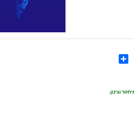
Share
Co
L
זור וגינון.