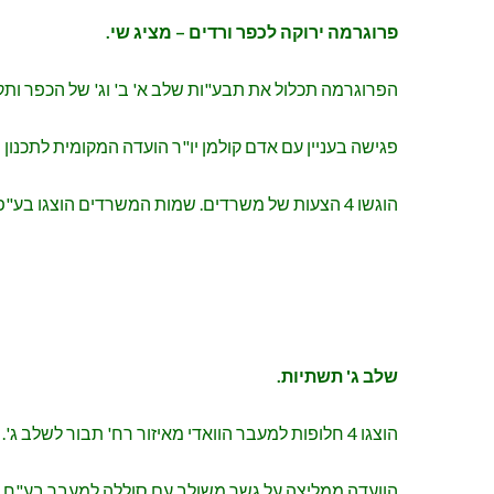
פרוגרמה ירוקה לכפר ורדים – מציג שי.
הפרוגרמה תכלול את תבע"ות שלב א' ב' וג' של הכפר ותקנוני 
פגישה בעניין עם אדם קולמן יו"ר הועדה המקומית לתכנון
הוגשו 4 הצעות של משרדים. שמות המשרדים הוצגו בע"פ לועדה. פגישה של הצוות המוביל (אריה רוזנצווייג, טוביה ארז ויואב ניצב עם שי קולונימוס) ונציגי מועצה תתקיים לבחינת ההצעות.
שלב ג' תשתיות.
הוצגו 4 חלופות למעבר הוואדי מאיזור רח' תבור לשלב ג'.
הוועדה ממליצה על גשר משולב עם סוללה למעבר בע"ח, 