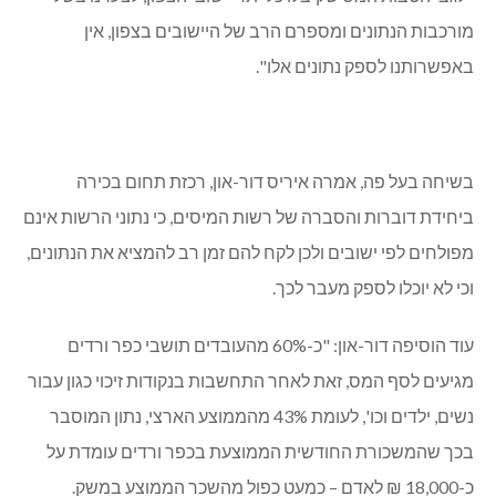
מורכבות הנתונים ומספרם הרב של היישובים בצפון, אין
באפשרותנו לספק נתונים אלו".
בשיחה בעל פה, אמרה איריס דור-און, רכזת תחום בכירה
ביחידת דוברות והסברה של רשות המיסים, כי נתוני הרשות אינם
מפולחים לפי ישובים ולכן לקח להם זמן רב להמציא את הנתונים,
וכי לא יוכלו לספק מעבר לכך.
עוד הוסיפה דור-און: "כ-60% מהעובדים תושבי כפר ורדים
מגיעים לסף המס, זאת לאחר התחשבות בנקודות זיכוי כגון עבור
נשים, ילדים וכו', לעומת 43% מהממוצע הארצי, נתון המוסבר
בכך שהמשכורת החודשית הממוצעת בכפר ורדים עומדת על
כ-18,000 ₪ לאדם – כמעט כפול מהשכר הממוצע במשק.