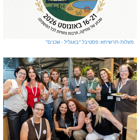
מעלות-תרשיחא: פסטיבל "באגליל - שכנים"