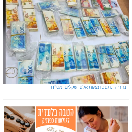
נהריה: נתפסו מאות אלפי שקלים ומט"ח