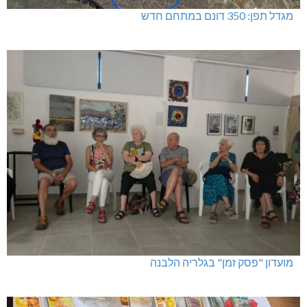
מגדל תפן: 350 דונם במתחם חדש
מועדון "פסק זמן" בגלריה הלבנה