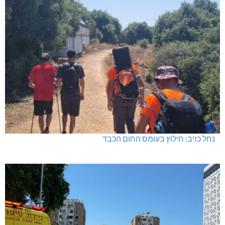
נחל כזיב: חילוץ בעומס החום הכבד