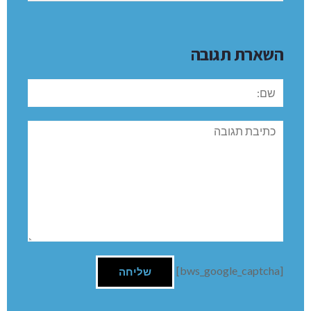
השארת תגובה
שם:
תגובה
[bws_google_captcha]