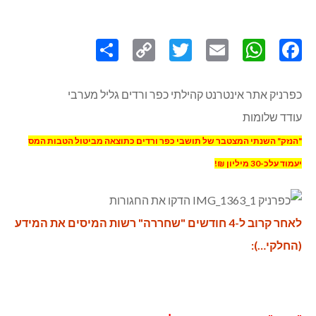
Share
Copy
Twitter
WhatsApp
Email
Facebook
Link
כפרניק אתר אינטרנט קהילתי כפר ורדים גליל מערבי
עודד שלומות
"הנזק" השנתי המצטבר של תושבי כפר ורדים כתוצאה מביטול הטבות המס
יעמוד עלכ-30 מיליון ₪!
לאחר קרוב ל-4 חודשים "שחררה" רשות המיסים את המידע
(החלקי…):