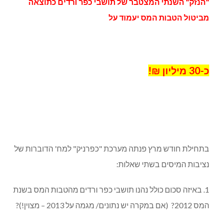
"הנזק" השנתי המצטבר של תושבי כפר ורדים כתוצאה
מביטול הטבות המס יעמוד על
כ-30 מיליון ₪!
בתחילת חודש מרץ פנתה מערכת "כפרניק" למח' הדוברות של
נציבות המיסים בשתי שאלות:
1. באיזה סכום כולל נהנו תושבי כפר ורדים מהטבות המס בשנת
המס 2012? (אם במקרה יש נתונים/ מגמה על 2013 – מצוין!)?