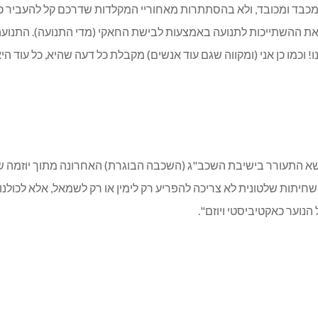
 מכבד ומכובד, ולא בהסתתרות מאחוריי המקלדות שדרכם קל להעביר כל 
ת ההשתייכות לתנועה באמצעות לבישת החאקי (מדי התנועה). התנועה 
כמו כן אני (ומקווה שגם עוד אנשים) מקבלת כל דעה שהיא, כל עוד הי
ושא התעורר בישיבת השכב"ג (השכבה הבוגרת) האחרונה מתוך יוזמה של
שחיתות שלטונית לא צריכה להפריע רק לימין או רק לשמאל, אלא לכולנ
וער כאקטיביסטי ויוזם".