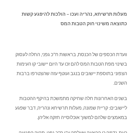
מעלות תרשיחא, נהריה ועכו – הולכות להיפגע קשות
כתוצאה משינוי חוק הטבות המס
וועדת הכספים של הכנסת, בראשות ח"כ גפני, החלה לעסוק
בשינוי מפת הטבות המס להם זכו עד היום יישובי קו העימות
הצפוני בתוספת יישובים בנגב ועוטף עזה שהצטרפו ברבות
השנים.
בשנים האחרונות חלה שחיקה מתמשכת בהיקף ההטבות
ליישובים: קריית שמונה, מעלות תרשיחא ונהריה, דבר שפגע
במאמצים שלהם למשוך אוכלוסייה חזקה אליהן.
כעת, נדמה כי ההצעה שעלתה ע"י ח"כ גפני, תהיה הפגיעה