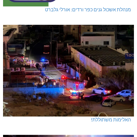
מנהלת אשכול גנים כפר ורדים: אורלי גלברט
האלימות משתוללת!