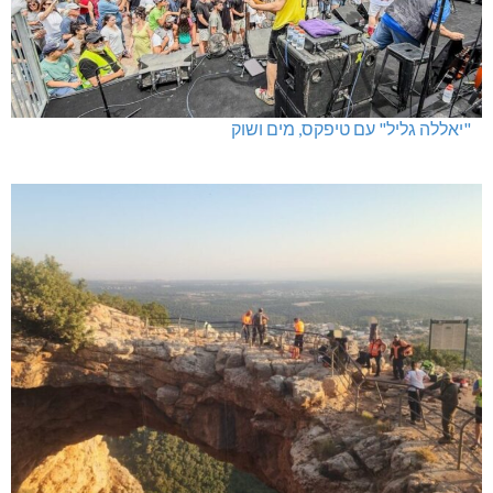
"יאללה גליל" עם טיפקס, מים ושוק