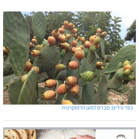
כפר ורדים: סברס למען הדמוקרטיה