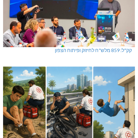
קק"ל: 859 מלש"ח לחיזוק ופיתוח הצפון