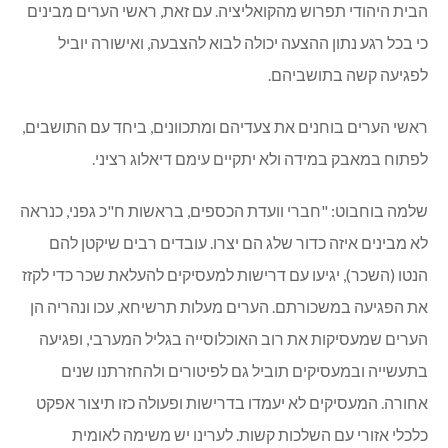
הבית היהודי תפרוש מהקואליציה. עם זאת, ראשי הערים מבינים
כי בכל רגע נתון ההצעה יכולה לבוא להצבעה, ואישורה יוביל
לפגיעה קשה בתושביהם.
ראשי הערים בוחנים את צעדיהם ומתכוונים, ביחד עם התושבים,
לפתוח במאבק במידה ולא יתקיים עימם דיאלוג רציני.
שלמה בוחבוט: "חברי וועדת הכספים, בראשות ח"כ גפני, כנראה
לא מבינים איזה כדור שלג הם יצרו. עובדים רבים שיקטן להם
הנטו (השכר), יגיעו עם דרישות למעסיקים להעלאת שכר כדי לקזז
את הפגיעה במשכורתם. הערים מעלות תרשיחא, עכו ונהריה הן
הערים שמעסיקות את רוב האוכלוסייה בגליל המערבי, ופגיעה
בתעשייה ובמעסיקים תוביל גם לפיטורים ולהחזרתנו שנים
אחורה. המעסיקים לא יעמדו בדרישות ופעולה כזו תיצור אפקט
כלכלי אזורי עם השלכות קשות. לערינו יש משימה לאומית