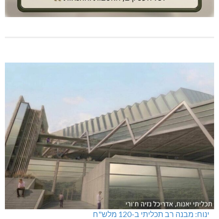
ינוח: מבנה רב תכליתי ב-120 מלש"ח