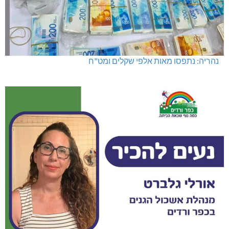
נהריה: נתפסו מאות אלפי שקלים ומט"ח