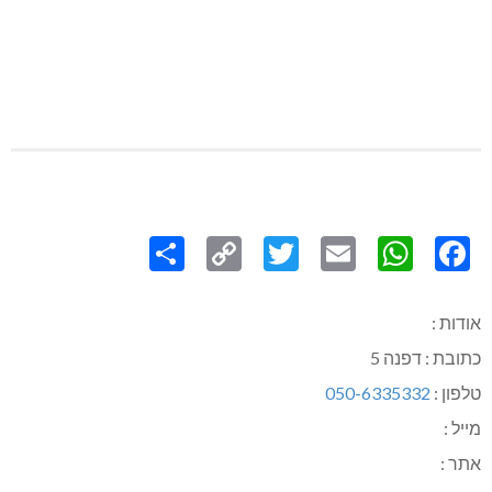
Share
Copy
Twitter
WhatsApp
Email
Facebook
Link
אודות :
כתובת : דפנה 5
טלפון :
050-6335332
מייל :
אתר :