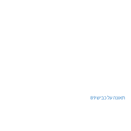
תאונה על כביש 89