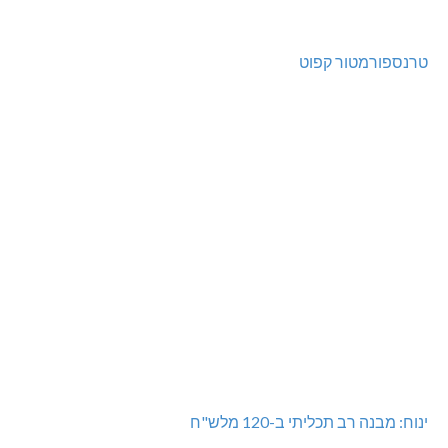
טרנספורמטור קפוט
ינוח: מבנה רב תכליתי ב-120 מלש"ח