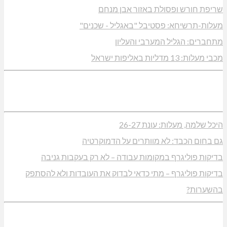
שריפת חורש ופסולת באזור אבן מנחם
מעלות-תרשיחא: פסטיבל "באגליל - שכנים"
מתחברים: הגליל המערבי והעליון
מכבי מעלות: 13 מדליות באליפות ישראל
היכל שלמה, מעלות: עונת 26-27
גם בחום הכבד: לא מוותרים על הדמוקרטיה
בדיקות פוליגרף במקומות עבודה – לא רק בעקבות גניבה
בדיקות פוליגרף – מתי כדאי לבדוק את העובדות ולא להסתפק
בהשערות?