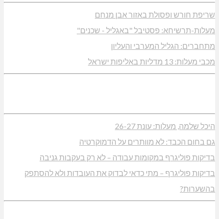
שריפת חורש ופסולת באזור אבן מנחם
מעלות-תרשיחא: פסטיבל "באגליל - שכנים"
מתחברים: הגליל המערבי והעליון
מכבי מעלות: 13 מדליות באליפות ישראל
היכל שלמה, מעלות: עונת 26-27
גם בחום הכבד: לא מוותרים על הדמוקרטיה
בדיקות פוליגרף במקומות עבודה – לא רק בעקבות גניבה
בדיקות פוליגרף – מתי כדאי לבדוק את העובדות ולא להסתפק
בהשערות?