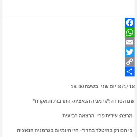
Facebook
WhatsApp
Email
Twitter
Copy
Share
Link
18 /1/
8 יום שני בשעה 30 :18
שם הסדרה:"גרמניה הנאצית- התרבות והאקדח"
מרצה: עידית פרי
הרצאה רביעית
"כי הם רק בהיטלר בחרו"
–
חיי היומיום בגרמניה הנאצית