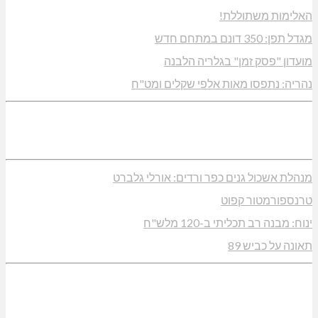
האלימות משתוללת!
מגדל תפן: 350 דונם במתחם חדש
מועדון "פסק זמן" בגלריה הלבנה
נהריה: נתפסו מאות אלפי שקלים ומט"ח
מנהלת אשכול גנים כפר ורדים: אורלי גלברט
טרנספורמטור קפוט
ינוח: מבנה רב תכליתי ב-120 מלש"ח
תאונה על כביש 89