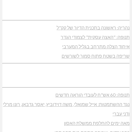
נהריה: ראשונה בתכנית הדיור של קק"ל
תנופה: "האצה עסקית" לצמודי הגדר
איחוד הצלה מתרחב בגליל המערבי
שריפה בשטח פתוח סמוך לשורשים
תנופה: 60 אש"ח לעובדי הוראה חדשים
נגד ההשתמטות: אייל שמואלי, משה דוידוביץ, יאסר גדבאן, רונן מרלי
ודני עברי
מאה ימים להחלפת ממשלת האסון