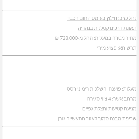
נחל כזיב: חילוץ בעומס החום הכבד
תאונת דרכים קטלנית בנהריה
מחיר מטרה במעלות: החל מ-728,000 ₪
תרשיחא: פצוע מירי
מעלות: פוענחו השלכות רימוני רסס
מרחב אשר: 4 צווי סגירה
מניעת קטיעות והצלת גפיים
שריפת מבנה סמוך לאזור התעשייה גורן