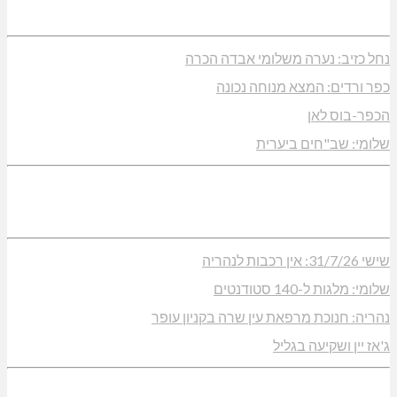
נחל כזיב: נערה משלומי אבדה הכרה
כפר ורדים: המצא מנוחה נכונה
הכפר-בוס לאן
שלומי: שב"חים ביערית
שישי 31/7/26: אין רכבות לנהריה
שלומי: מלגות ל-140 סטודנטים
נהריה: חנוכת מרפאת עין שרה בקניון עופר
ג'אז יין ושקיעה בגליל