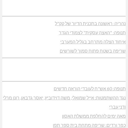
נהריה: ראשונה בתכנית הדיור של קק"ל
תנופה: "האצה עסקית" לצמודי הגדר
איחוד הצלה מתרחב בגליל המערבי
שריפה בשטח פתוח סמוך לשורשים
תנופה: 60 אש"ח לעובדי הוראה חדשים
נגד ההשתמטות: אייל שמואלי, משה דוידוביץ, יאסר גדבאן, רונן מרלי
ודני עברי
מאה ימים להחלפת ממשלת האסון
כפר ורדים: שריפה מתחת בית ספר תפן