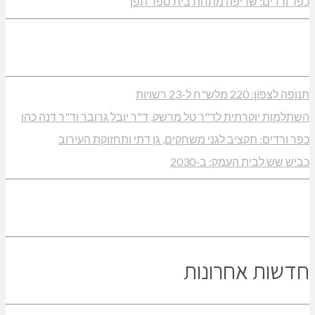
כפר ורדים: שריפה מתחת בית ספר תפן
תנופה לצפון: 220 מלש"ח ל-23 רשויות
השתלמות יוקרתית לד"ר טל מרשק, ד"ר יובל גרובר וד"ר דנה כהן
כפר ורדים: תקציב לגני משחקים, גן דתי ותחזוקת העירוב
כביש שש לבית העמק: ב-2030
חדשות אחרונות