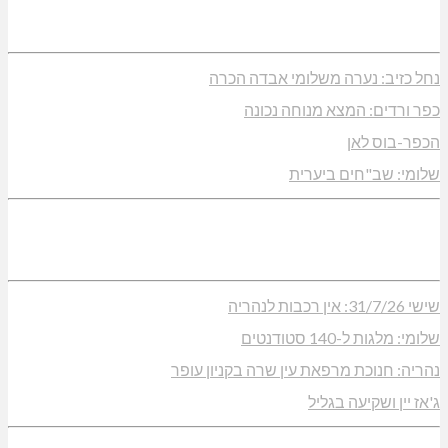
נחל כזיב: נערה משלומי אבדה הכרה
כפר ורדים: המצא מנוחה נכונה
הכפר-בוס לאן
שלומי: שב"חים ביערית
שישי 31/7/26: אין רכבות לנהריה
שלומי: מלגות ל-140 סטודנטים
נהריה: חנוכת מרפאת עין שרה בקניון עופר
ג'אז יין ושקיעה בגליל