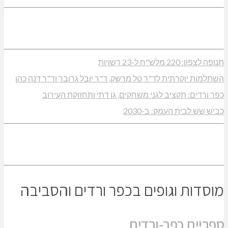
תנופה לצפון: 220 מלש"ח ל-23 רשויות
השתלמות יוקרתית לד"ר טל מרשק, ד"ר יובל גרובר וד"ר דנה כהן
כפר ורדים: תקציב לגני משחקים, גן דתי ותחזוקת העירוב
כביש שש לבית העמק: ב-2030
מוסדות וגופים בכפר ורדים והסביבה
ספריית כפר-ורדים