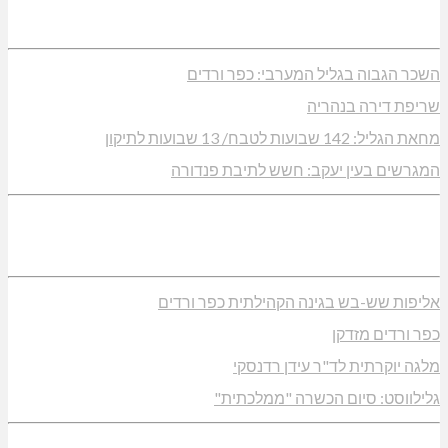
השכר הגבוה בגליל המערבי: כפר ורדים
שריפת דירה בנהריה
מחאת הגליל: 142 שבועות לטבח/ 13 שבועות לתיקון
המגרשים בעין יעקב: חשש לתיבת פנדורה
אליפות שש-בש בגינה הקהילתית כפר ורדים
כפר ורדים מזדקן
מלגה יוקרתית לד"ר עידן רדנסקי
גלילווסט: סיום הכשרה "ממלכתית"