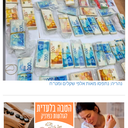
נהריה: נתפסו מאות אלפי שקלים ומט"ח