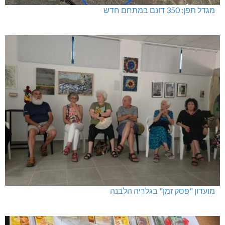
מגדל תפן: 350 דונם במתחם חדש
מועדון "פסק זמן" בגלריה הלבנה