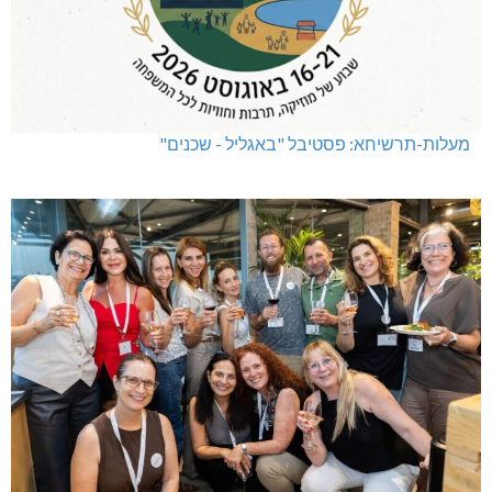
מעלות-תרשיחא: פסטיבל "באגליל - שכנים"