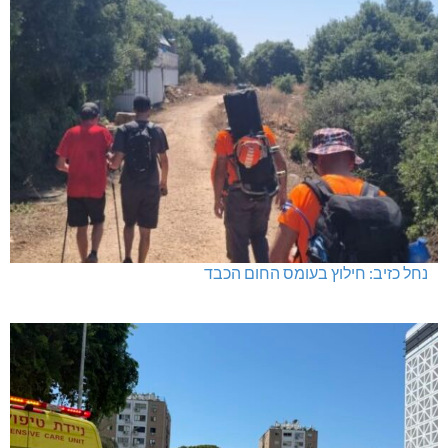
נחל כזיב: חילוץ בעומס החום הכבד