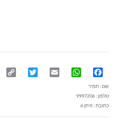
py
Twitter
Email
WhatsApp
Facebook
ink
שם : תמיר
טלפון : 9997206
כתובת : זויתן 6