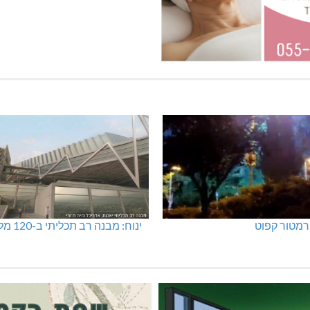
מטור קפוט
ינוח: מבנה רב תכליתי ב-120 מלש"ח