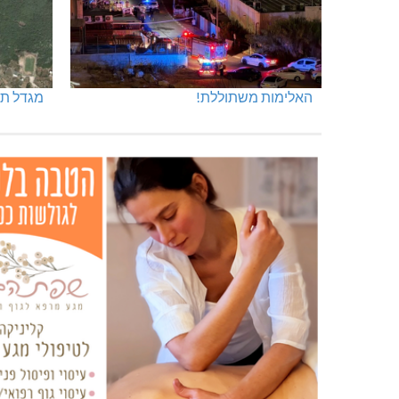
האלימות משתוללת!
מגדל תפן: 350 דונם ב