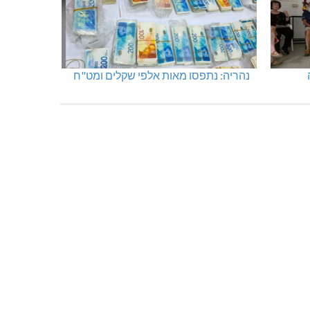
נהריה: נתפסו מאות אלפי שקלים ומט"ח