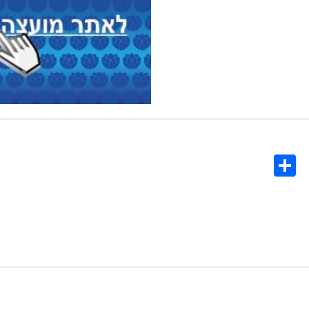
Share
Co
L