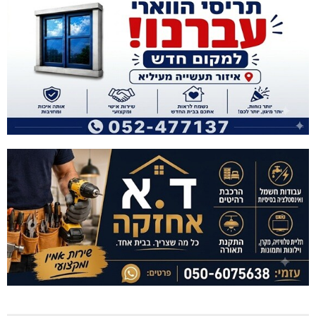
במשתלת-תלתן אפשר לקנות צמחי-תבלין, צמחי-נוי ועצים.
הילה: 052-3294469
hilchoo@gmail.com
Home