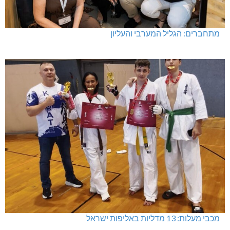
מעלות-תרשיחא: פסטיבל "באגליל - שכנים"