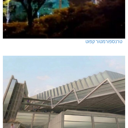
מנהלת אשכול גנים כפר ורדים: אורלי גלברט
טרנספורמטור קפוט