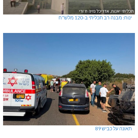
ינוח: מבנה רב תכליתי ב-120 מלש"ח