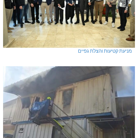
מעלות: פוענחו השלכות רימוני רסס