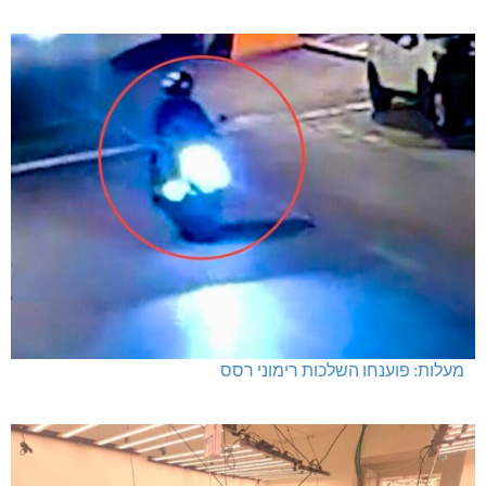
תרשיחא: פצוע מירי