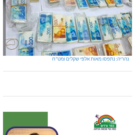
מועדון "פסק זמן" בגלריה הלבנה
נהריה: נתפסו מאות אלפי שקלים ומט"ח