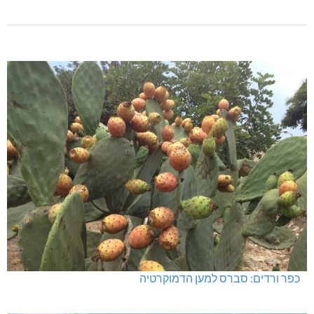
כפר ורדים: סברס למען הדמוקרטיה