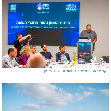
קק"ל: 859 מלש"ח לחיזוק ופיתוח הצפון