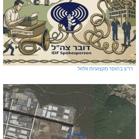
דו"צ בחוסר מקצועיות וזלזול