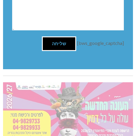
[bws_google_captcha]