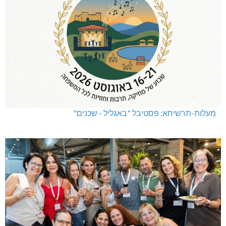
מעלות-תרשיחא: פסטיבל "באגליל - שכנים"