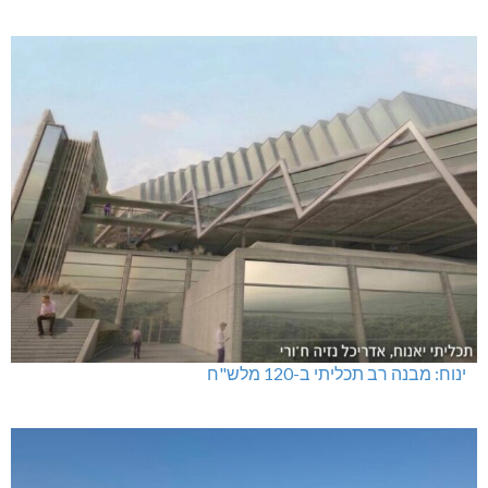
ינוח: מבנה רב תכליתי ב-120 מלש"ח