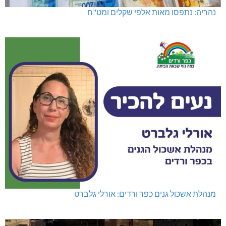
נהריה: נתפסו מאות אלפי שקלים ומט"ח
מנהלת אשכול גנים כפר ורדים: אורלי גלברט