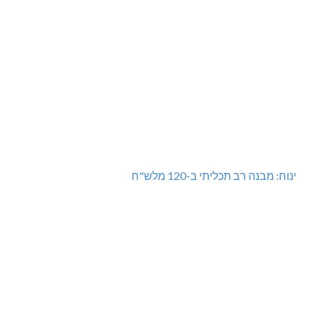
ינוח: מבנה רב תכליתי ב-120 מלש"ח