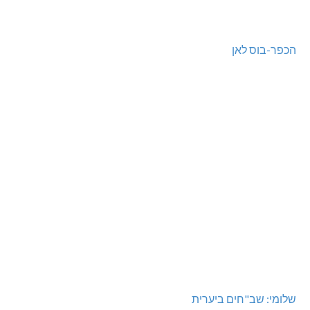
הכפר-בוס לאן
שלומי: שב"חים ביערית