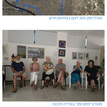
מגדל תפן: 350 דונם במתחם חדש
מועדון "פסק זמן" בגלריה הלבנה