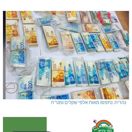
נהריה: נתפסו מאות אלפי שקלים ומט"ח