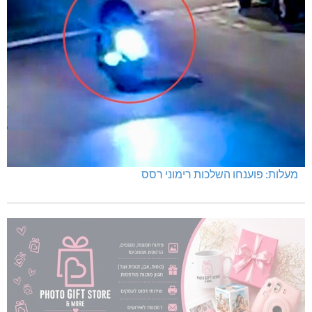
מעלות: פוענחו השלכות רימוני רסס