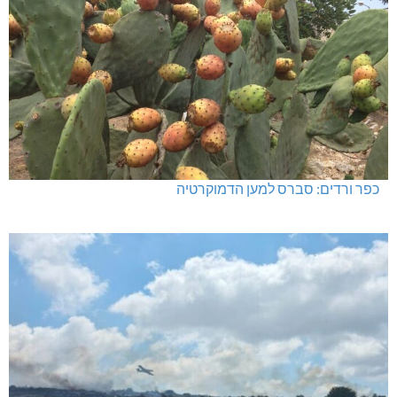
כפר ורדים: סברס למען הדמוקרטיה