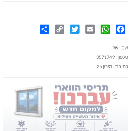
Share
Copy
Twitter
WhatsApp
Email
Facebook
Link
שם : שלו
טלפון : 9571749
כתובת : מירון 25