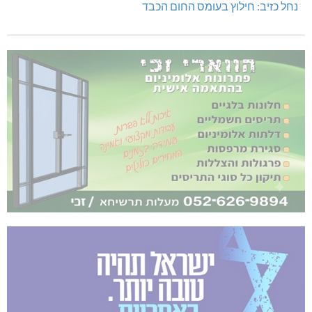
נחל כזיב: חילוץ בעומס החום הכבד