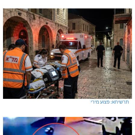
תרשיחא: פצוע מירי