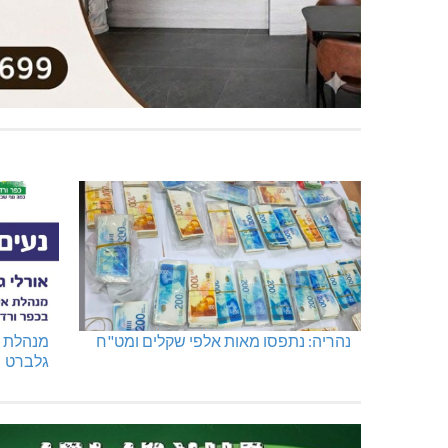
נהריה: נתפסו מאות אלפי שקלים ומט"ח
מנהלת א
גלברט