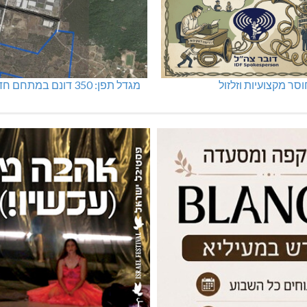
סר מקצועיות וזלזול
מגדל תפן: 350 דונם במתחם חדש