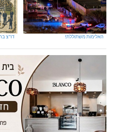
האלימות משתוללת!
דו"צ בחו