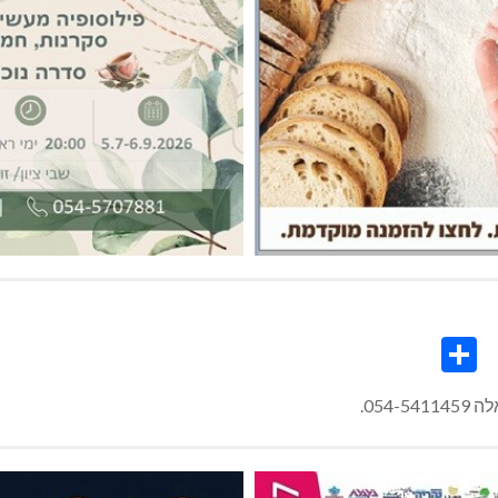
Share
Co
L
054.