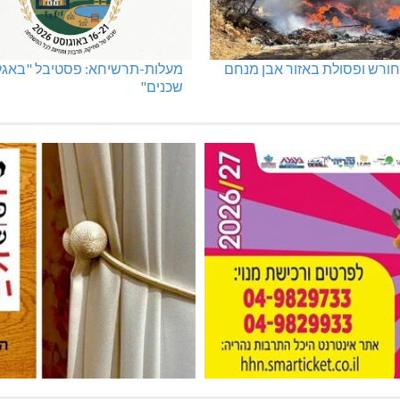
ורש ופסולת באזור אבן מנחם
מעלות-תרשיחא: פסטיבל "באגלי
שכנים"