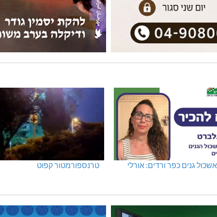
שכול גנים כפר ורדים: אורלי
טרנספורמטור קפוט