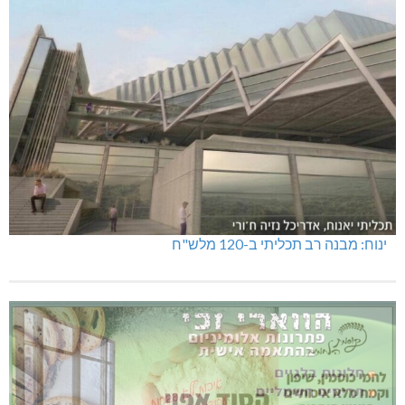
ינוח: מבנה רב תכליתי ב-120 מלש"ח