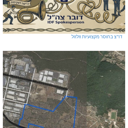
דו"צ בחוסר מקצועיות וזלזול