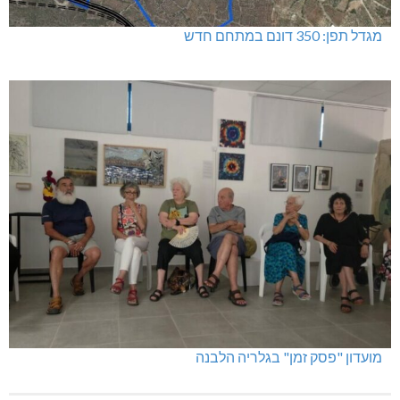
מגדל תפן: 350 דונם במתחם חדש
מועדון "פסק זמן" בגלריה הלבנה