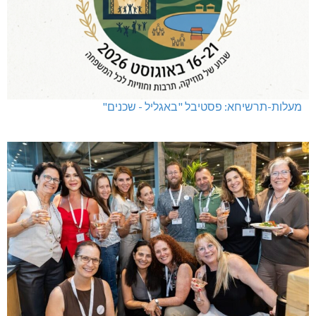
מעלות-תרשיחא: פסטיבל "באגליל - שכנים"