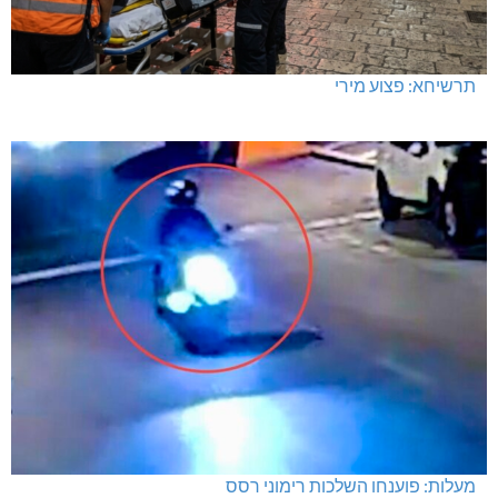
תרשיחא: פצוע מירי
מעלות: פוענחו השלכות רימוני רסס