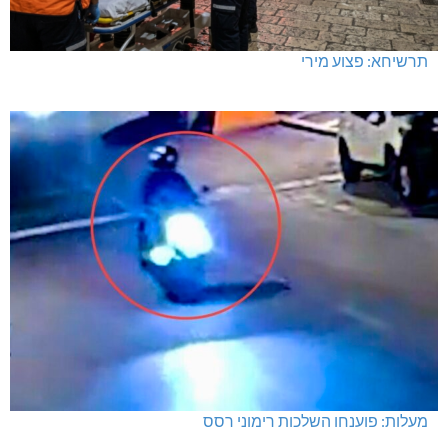
תרשיחא: פצוע מירי
מעלות: פוענחו השלכות רימוני רסס