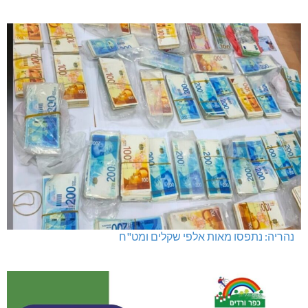
נהריה: נתפסו מאות אלפי שקלים ומט"ח