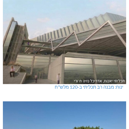
ינוח: מבנה רב תכליתי ב-120 מלש"ח