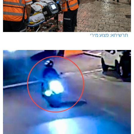
תרשיחא: פצוע מירי