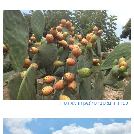
כפר ורדים: סברס למען הדמוקרטיה