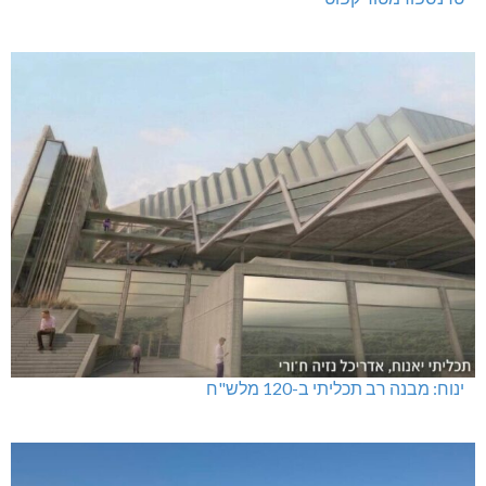
ינוח: מבנה רב תכליתי ב-120 מלש"ח