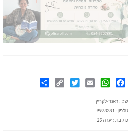
Share
Copy
Twitter
WhatsApp
Email
Facebook
Link
שם : ראנד-לקריץ
טלפון : 9973381
כתובת : יערה 25