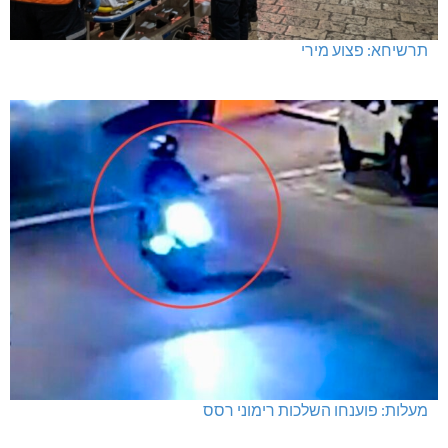
תרשיחא: פצוע מירי
מעלות: פוענחו השלכות רימוני רסס