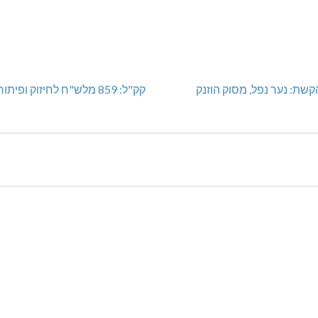
שת: נער נפל, מסוק הוזנק
קק"ל: 859 מלש"ח לחיזוק ופיתוח הצפון