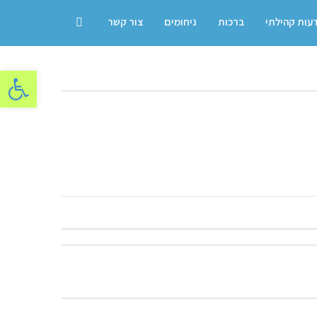
דעות קהילתי
ברכות
ניחומים
צור קשר
פתח סרגל