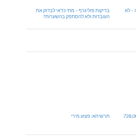
 – לא
בדיקות פוליגרף – מתי כדאי לבדוק את
העובדות ולא להסתפק בהשערות?
 במעלות: החל מ-728,000
תרשיחא: פצוע מירי