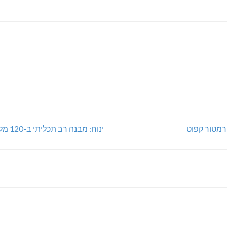
מטור קפוט
ינוח: מבנה רב תכליתי ב-120 מלש"ח