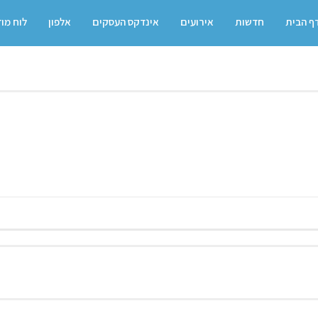
ף הבית
חדשות
אירועים
אינדקס העסקים
אלפון
לוח מו