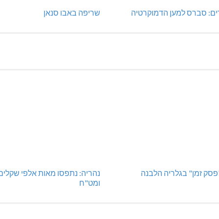
ים: סברס למען הדמוקרטיה
שריפה באבו סנאן
"פסק זמן" בגלריה הלבנה
נהריה: נתפסו מאות אלפי שקלים
ומט"ח