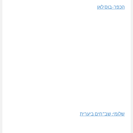
הכפר-בוס לאן
שלומי: שב"חים ביערית