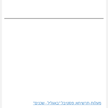
מעלות-תרשיחא: פסטיבל "באגליל - שכנים"