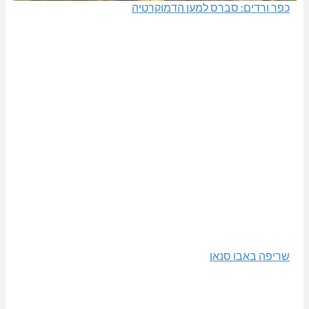
כפר ורדים: סברס למען הדמוקרטיה
שריפה באבו סנאן