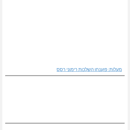
מעלות: פוענחו השלכות רימוני רסס