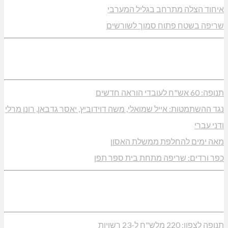
איחוד הצלה מתרחב בגליל המערבי
שריפה בשטח פתוח סמוך לשורשים
תנופה: 60 אש"ח לעובדי הוראה חדשים
נגד ההשתמטות: אייל שמואלי, משה דוידוביץ, יאסר גדבאן, רונן מרלי
ודני עברי
מאה ימים להחלפת ממשלת האסון
כפר ורדים: שריפה מתחת בית ספר תפן
תנופה לצפון: 220 מלש"ח ל-23 רשויות