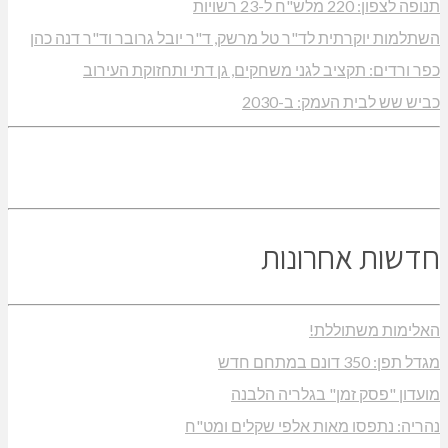
תנופה לצפון: 220 מלש"ח ל-23 רשויות
השתלמות יוקרתית לד"ר טל מרשק, ד"ר יובל גרובר וד"ר דנה כהן
כפר ורדים: תקציב לגני משחקים, גן דתי ותחזוקת העירוב
כביש שש לבית העמק: ב-2030
חדשות אחרונות
האלימות משתוללת!
מגדל תפן: 350 דונם במתחם חדש
מועדון "פסק זמן" בגלריה הלבנה
נהריה: נתפסו מאות אלפי שקלים ומט"ח