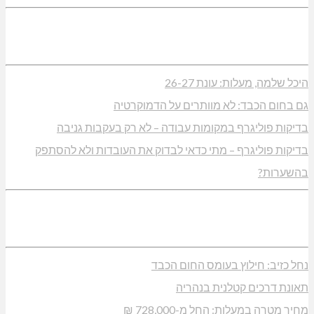
היכל שלמה, מעלות: עונת 26-27
גם בחום הכבד: לא מוותרים על הדמוקרטיה
בדיקות פוליגרף במקומות עבודה – לא רק בעקבות גניבה
בדיקות פוליגרף – מתי כדאי לבדוק את העובדות ולא להסתפק
בהשערות?
נחל כזיב: חילוץ בעומס החום הכבד
תאונת דרכים קטלנית בנהריה
מחיר מטרה במעלות: החל מ-728,000 ₪