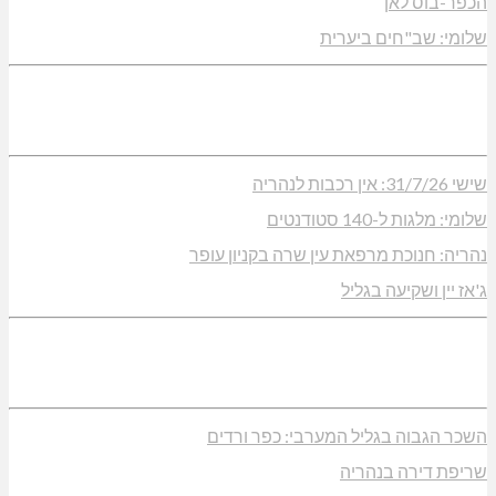
הכפר-בוס לאן
שלומי: שב"חים ביערית
שישי 31/7/26: אין רכבות לנהריה
שלומי: מלגות ל-140 סטודנטים
נהריה: חנוכת מרפאת עין שרה בקניון עופר
ג'אז יין ושקיעה בגליל
השכר הגבוה בגליל המערבי: כפר ורדים
שריפת דירה בנהריה