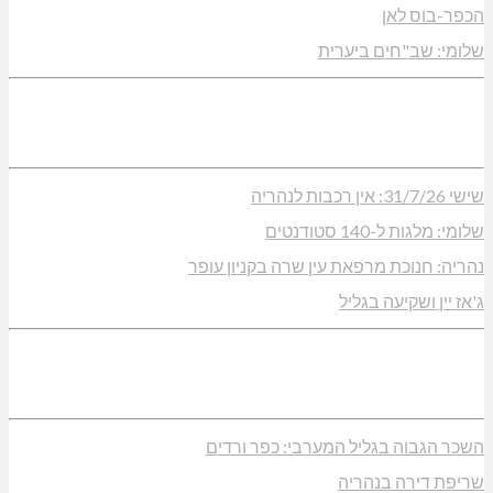
הכפר-בוס לאן
שלומי: שב"חים ביערית
שישי 31/7/26: אין רכבות לנהריה
שלומי: מלגות ל-140 סטודנטים
נהריה: חנוכת מרפאת עין שרה בקניון עופר
ג'אז יין ושקיעה בגליל
השכר הגבוה בגליל המערבי: כפר ורדים
שריפת דירה בנהריה