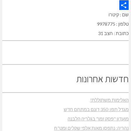
Copy
Link
Share
שם : קיטרו
טלפון : 9978775
כתובת : חצב 31
חדשות אחרונות
האלימות משתוללת!
מגדל תפן: 350 דונם במתחם חדש
מועדון "פסק זמן" בגלריה הלבנה
נהריה: נתפסו מאות אלפי שקלים ומט"ח