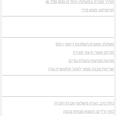
מחיר מטרה במעלות: החל מ-728,000 ₪
תרשיחא: פצוע מירי
מעלות: פוענחו השלכות רימוני רסס
מרחב אשר: 4 צווי סגירה
מניעת קטיעות והצלת גפיים
שריפת מבנה סמוך לאזור התעשייה גורן
נחל כזיב: נערה משלומי אבדה הכרה
כפר ורדים: המצא מנוחה נכונה