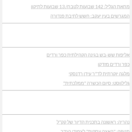
מחאת הגליל: 142 שבועות לטבח/ 13 שבועות לתיקון
המגרשים בעין יעקב: חשש לתיבת פנדורה
אליפות שש-בש בגינה הקהילתית כפר ורדים
כפר ורדים מזדקן
מלגה יוקרתית לד"ר עידן רדנסקי
גלילווסט: סיום הכשרה "ממלכתית"
נהריה: ראשונה בתכנית הדיור של קק"ל
תנופה: "האצה עסקית" לצמודי הגדר