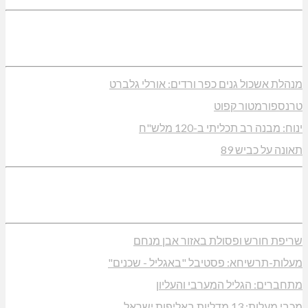
מנהלת אשכול גנים כפר ורדים: אורלי גלברט
טרנספורמטור קפוט
ינוח: מבנה רב תכליתי ב-120 מלש"ח
תאונה על כביש 89
שריפת חורש ופסולת באזור אבן מנחם
מעלות-תרשיחא: פסטיבל "באגליל - שכנים"
מתחברים: הגליל המערבי והעליון
מכבי מעלות: 13 מדליות באליפות ישראל