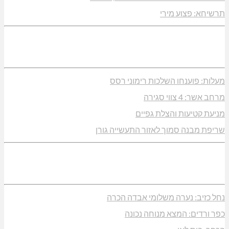
תרשיחא: פצוע מירי
מעלות: פוענחו השלכות רימוני רסס
מרחב אשר: 4 צווי סגירה
מניעת קטיעות והצלת גפיים
שריפת מבנה סמוך לאזור התעשייה גורן
נחל כזיב: נערה משלומי אבדה הכרה
כפר ורדים: המצא מנוחה נכונה