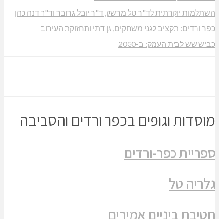
השתלמות יוקרתית לד"ר טל מרשק, ד"ר יובל גרובר וד"ר דנה כהן
כפר ורדים: תקציב לגני משחקים, גן דתי ותחזוקת העירוב
כביש שש לבית העמק: ב-2030
מוסדות וגופים בכפר ורדים והסביבה
ספריית כפר-ורדים
גלריה טל
חטיבת ביניים אמירים