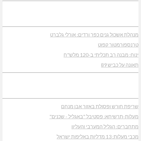
מנהלת אשכול גנים כפר ורדים: אורלי גלברט
טרנספורמטור קפוט
ינוח: מבנה רב תכליתי ב-120 מלש"ח
תאונה על כביש 89
שריפת חורש ופסולת באזור אבן מנחם
מעלות-תרשיחא: פסטיבל "באגליל - שכנים"
מתחברים: הגליל המערבי והעליון
מכבי מעלות: 13 מדליות באליפות ישראל