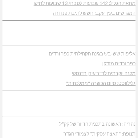
מחאת הגליל: 142 שבועות לטבח/ 13 שבועות לתיקון
המגרשים בעין יעקב: חשש לתיבת פנדורה
אליפות שש-בש בגינה הקהילתית כפר ורדים
כפר ורדים מזדקן
מלגה יוקרתית לד"ר עידן רדנסקי
גלילווסט: סיום הכשרה "ממלכתית"
נהריה: ראשונה בתכנית הדיור של קק"ל
תנופה: "האצה עסקית" לצמודי הגדר