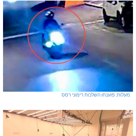
מעלות: פוענחו השלכות רימוני רסס