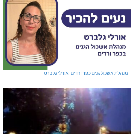
מנהלת אשכול גנים כפר ורדים: אורלי גלברט