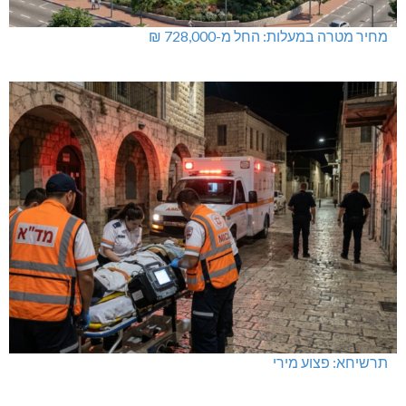
מחיר מטרה במעלות: החל מ-728,000 ₪
תרשיחא: פצוע מירי