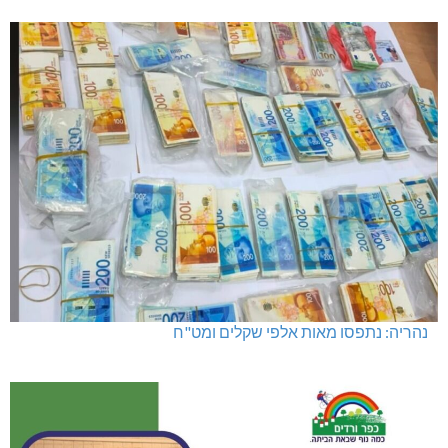
נהריה: נתפסו מאות אלפי שקלים ומט"ח