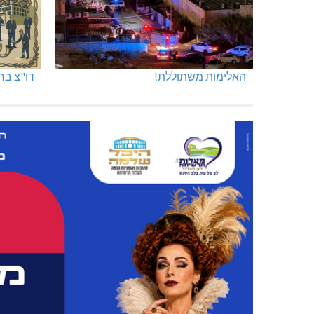
האלימות משתוללת!
דו"צ בחו