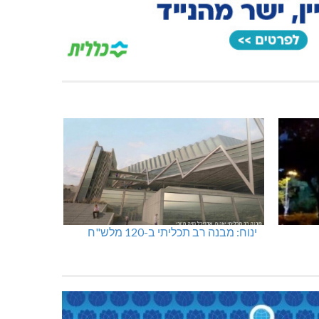
ינוח: מבנה רב תכליתי ב-120 מלש"ח