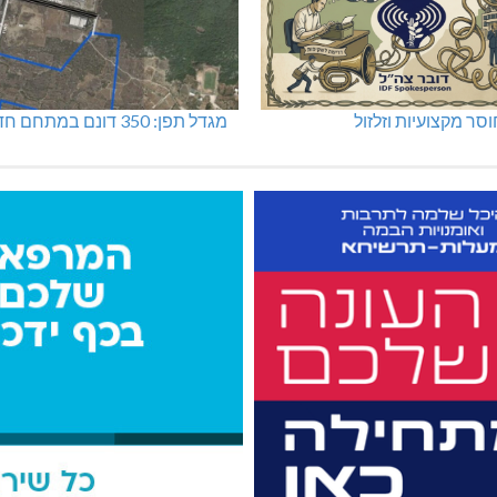
סר מקצועיות וזלזול
מגדל תפן: 350 דונם במתחם חדש