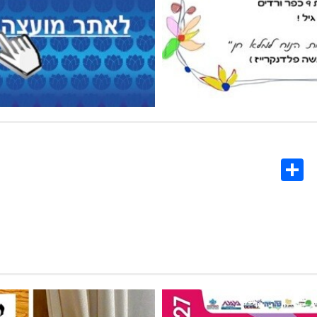
Share
Co
L