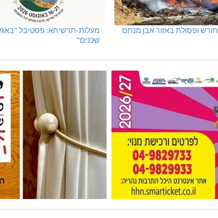
ורש ופסולת באזור אבן מנחם
מעלות-תרשיחא: פסטיבל "באגלי
שכנים"