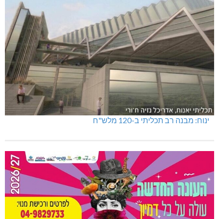
ינוח: מבנה רב תכליתי ב-120 מלש"ח