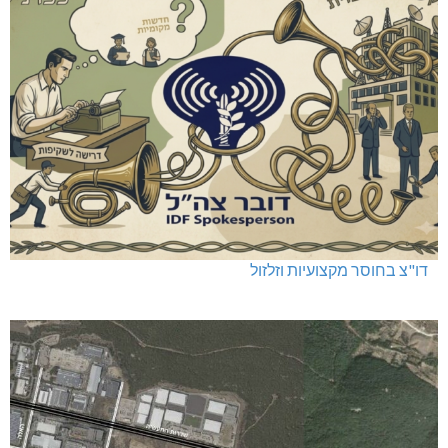
דו"צ בחוסר מקצועיות וזלזול