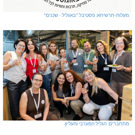
מעלות-תרשיחא: פסטיבל "באגליל - שכנים"
מתחברים: הגליל המערבי והעליון