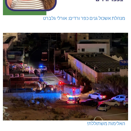
מנהלת אשכול גנים כפר ורדים: אורלי גלברט
האלימות משתוללת!