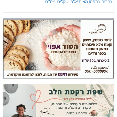
נהריה: נתפסו מאות אלפי שקלים ומט"ח