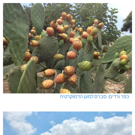
כפר ורדים: סברס למען הדמוקרטיה