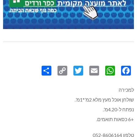
Share
Copy
Twitter
WhatsApp
Email
Facebook
Link
למכירה
שולחן אוכל מעץ מלא 2מ’*1מ’.
נפתח ל-4.20מ’.
+6 כסאות תואמים.
טלפון 052-8606164