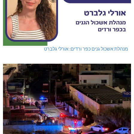
מנהלת אשכול גנים כפר ורדים: אורלי גלברט