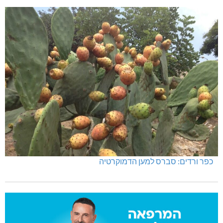
כפר ורדים: סברס למען הדמוקרטיה