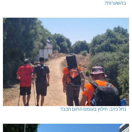
בהשערות?
נחל כזיב: חילוץ בעומס החום הכבד