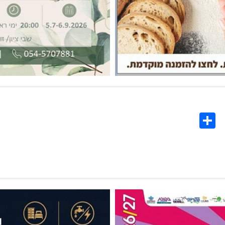
Share
Co
L