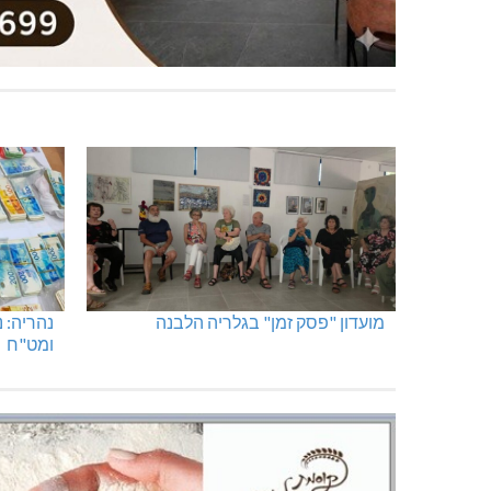
מועדון "פסק זמן" בגלריה הלבנה
נהריה: 
ומט"ח