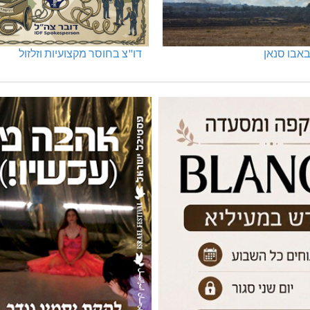
אבו סנאן
דו"צ בחוסר מקצועיות וזלזול