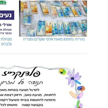
נהריה: נתפסו מאות אלפי שקלים ומט"ח
מנהלת א
גלברט