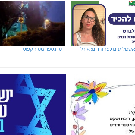
שכול גנים כפר ורדים: אורלי
טרנספורמטור קפוט