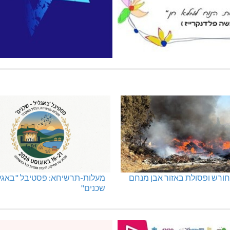
ורש ופסולת באזור אבן מנחם
מעלות-תרשיחא: פסטיבל "באגלי
שכנים"