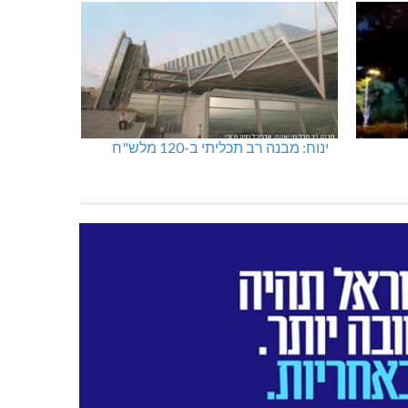
ינוח: מבנה רב תכליתי ב-120 מלש"ח