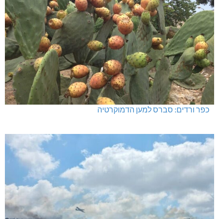
כפר ורדים: סברס למען הדמוקרטיה