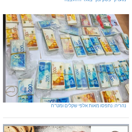
נהריה: נתפסו מאות אלפי שקלים ומט"ח