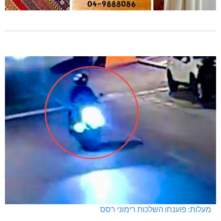
מעלות: פוענחו השלכות רימוני רסס