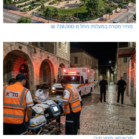
מחיר מטרה במעלות: החל מ-728,000 ₪
תרשיחא: פצוע מירי