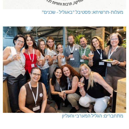
מעלות-תרשיחא: פסטיבל "באגליל - שכנים"
מתחברים: הגליל המערבי והעליון