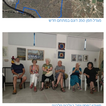
מגדל תפן: 350 דונם במתחם חדש
מועדון "פסק זמן" בגלריה הלבנה