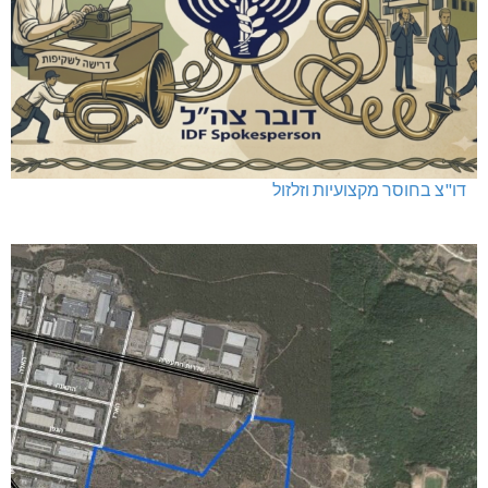
דו"צ בחוסר מקצועיות וזלזול