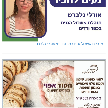
מנהלת אשכול גנים כפר ורדים: אורלי גלברט