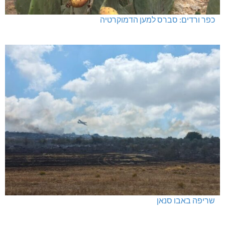
כפר ורדים: סברס למען הדמוקרטיה
שריפה באבו סנאן