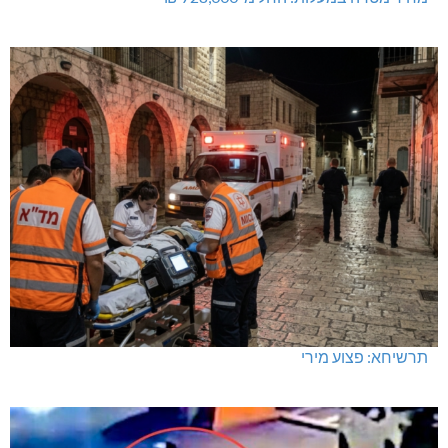
תרשיחא: פצוע מירי