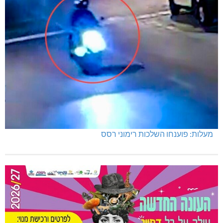
מעלות: פוענחו השלכות רימוני רסס