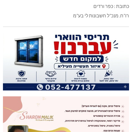
כתובת : כפר ורדים
רו”ח. מנכ”ל חשבונות לי בע”מ