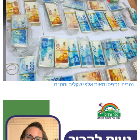
נהריה: נתפסו מאות אלפי שקלים ומט"ח