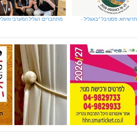
רשיחא: פסטיבל "באגליל -
מתחברים: הגליל המערבי והעליו