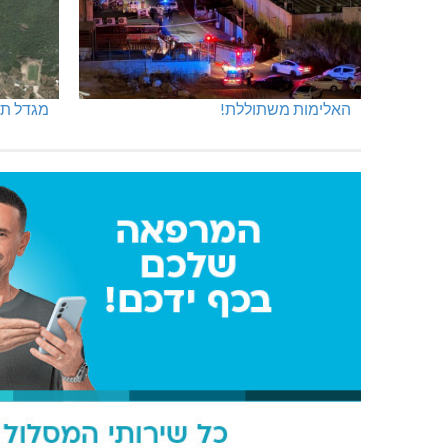
האלימות משתוללת!
מגדל תפן: 350 דונם ב