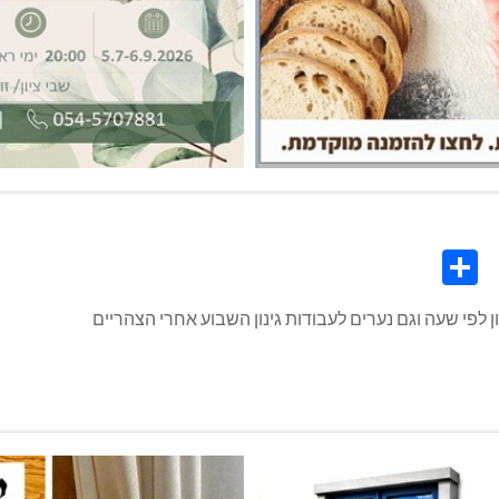
Share
Co
L