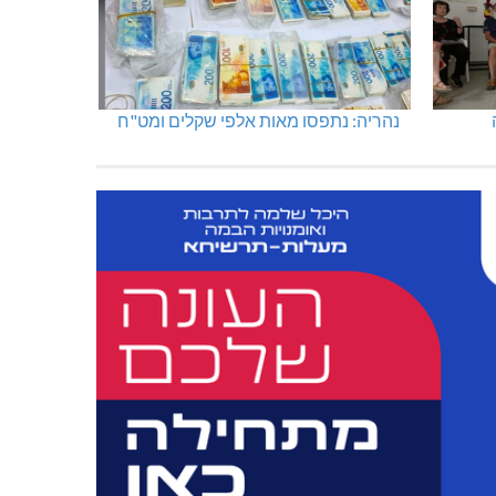
נהריה: נתפסו מאות אלפי שקלים ומט"ח