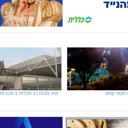
מטור קפוט
ינוח: מבנה רב תכליתי ב-120 מלש"ח