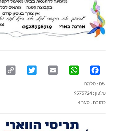
py
Twitter
Email
WhatsApp
Facebook
ink
שם : סלמה
טלפון : 9575724
כתובת : סער 4