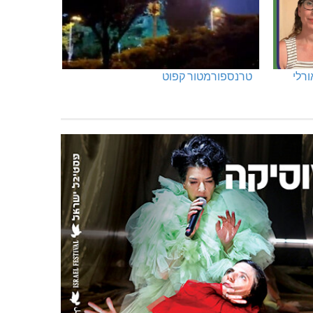
ורלי
טרנספורמטור קפוט