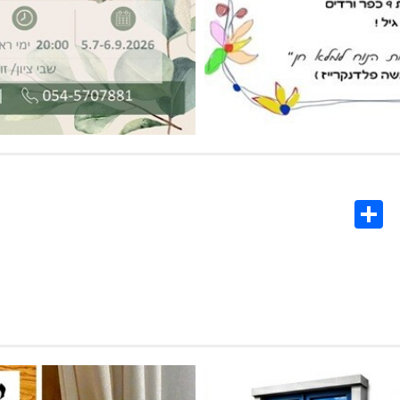
Share
Co
L