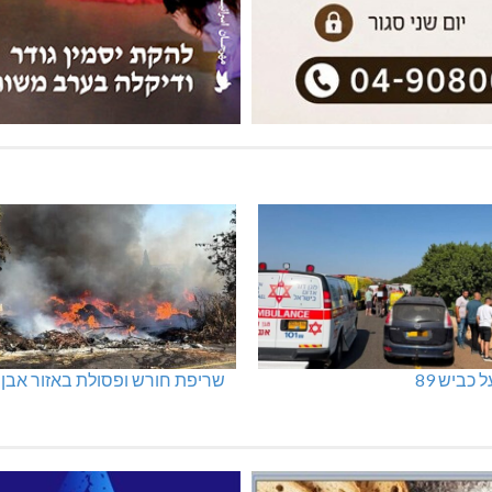
 כביש 89
שריפת חורש ופסולת באזור אבן