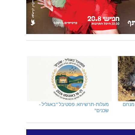
 מנחם
מעלות-תרשיחא: פסטיבל "באגליל -
שכנים"