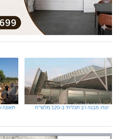
ינוח: מבנה רב תכליתי ב-120 מלש"ח
תאונה על