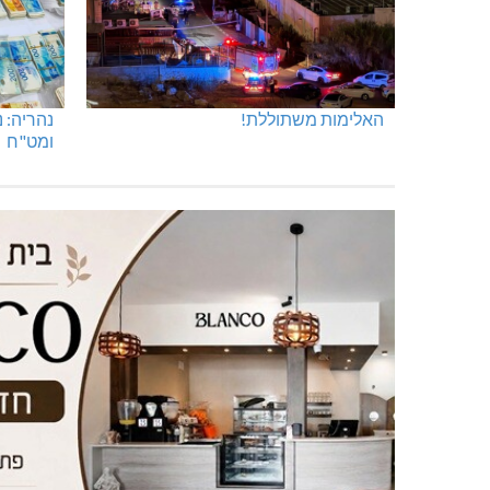
האלימות משתוללת!
נהריה: 
ומט"ח