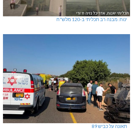
ינוח: מבנה רב תכליתי ב-120 מלש"ח
תאונה על כביש 89