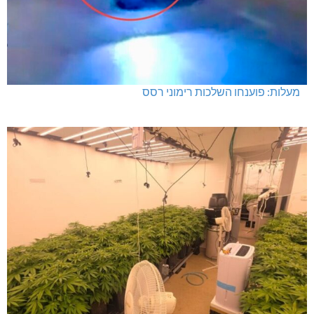
מעלות: פוענחו השלכות רימוני רסס