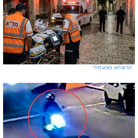
תרשיחא: פצוע מירי