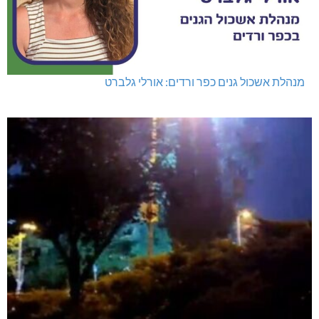
מנהלת אשכול גנים כפר ורדים: אורלי גלברט