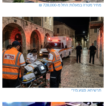
מחיר מטרה במעלות: החל מ-728,000 ₪
תרשיחא: פצוע מירי