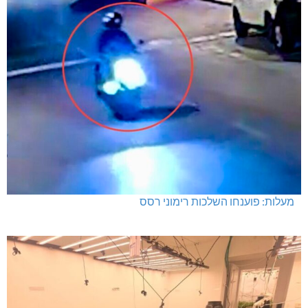
מעלות: פוענחו השלכות רימוני רסס