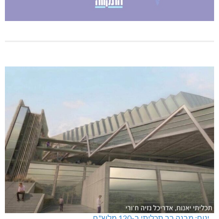
ינוח: מבנה רב תכליתי ב-120 מלש"ח