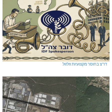
דו"צ בחוסר מקצועיות וזלזול