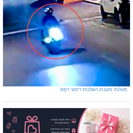
מעלות: פוענחו השלכות רימוני רסס