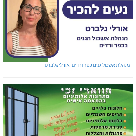
מנהלת אשכול גנים כפר ורדים: אורלי גלברט