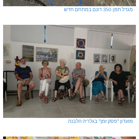
מגדל תפן: 350 דונם במתחם חדש
מועדון "פסק זמן" בגלריה הלבנה