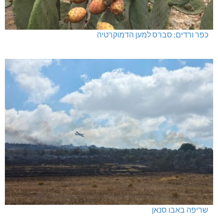
כפר ורדים: סברס למען הדמוקרטיה
שריפה באבו סנאן