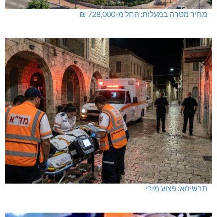
מחיר מטרה במעלות: החל מ-728,000 ₪
תרשיחא: פצוע מירי