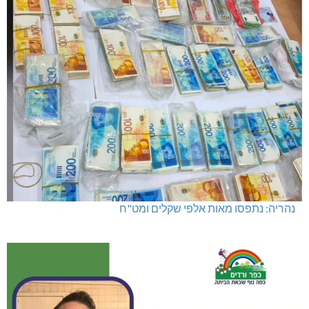
נהריה: נתפסו מאות אלפי שקלים ומט"ח