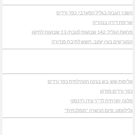
השכר הגבוה בגליל המערבי: כפר ורדים
שריפת דירה בנהריה
מחאת הגליל: 142 שבועות לטבח/ 13 שבועות לתיקון
המגרשים בעין יעקב: חשש לתיבת פנדורה
אליפות שש-בש בגינה הקהילתית כפר ורדים
כפר ורדים מזדקן
מלגה יוקרתית לד"ר עידן רדנסקי
גלילווסט: סיום הכשרה "ממלכתית"