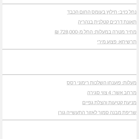
נחל כזיב: חילוץ בעומס החום הכבד
תאונת דרכים קטלנית בנהריה
מחיר מטרה במעלות: החל מ-728,000 ₪
תרשיחא: פצוע מירי
מעלות: פוענחו השלכות רימוני רסס
מרחב אשר: 4 צווי סגירה
מניעת קטיעות והצלת גפיים
שריפת מבנה סמוך לאזור התעשייה גורן