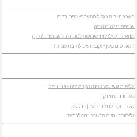
השכר הגבוה בגליל המערבי: כפר ורדים
שריפת דירה בנהריה
מחאת הגליל: 142 שבועות לטבח/ 13 שבועות לתיקון
המגרשים בעין יעקב: חשש לתיבת פנדורה
אליפות שש-בש בגינה הקהילתית כפר ורדים
כפר ורדים מזדקן
מלגה יוקרתית לד"ר עידן רדנסקי
גלילווסט: סיום הכשרה "ממלכתית"