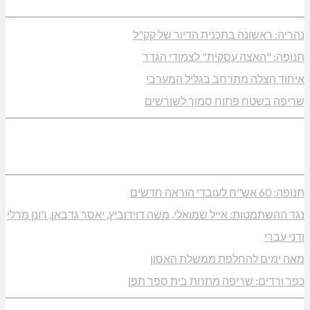
נהריה: ראשונה בתכנית הדיור של קק"ל
תנופה: "האצה עסקית" לצמודי הגדר
איחוד הצלה מתרחב בגליל המערבי
שריפה בשטח פתוח סמוך לשורשים
תנופה: 60 אש"ח לעובדי הוראה חדשים
נגד ההשתמטות: אייל שמואלי, משה דוידוביץ, יאסר גדבאן, רונן מרלי
ודני עברי
מאה ימים להחלפת ממשלת האסון
כפר ורדים: שריפה מתחת בית ספר תפן