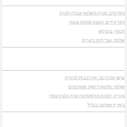
נחל כזיב: נערה משלומי אבדה הכרה
כפר ורדים: המצא מנוחה נכונה
הכפר-בוס לאן
שלומי: שב"חים ביערית
שישי 31/7/26: אין רכבות לנהריה
שלומי: מלגות ל-140 סטודנטים
נהריה: חנוכת מרפאת עין שרה בקניון עופר
ג'אז יין ושקיעה בגליל