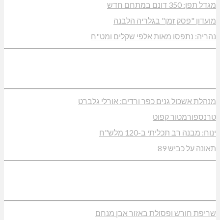
מגדל תפן: 350 דונם במתחם חדש
מועדון "פסק זמן" בגלריה הלבנה
נהריה: נתפסו מאות אלפי שקלים ומט"ח
מנהלת אשכול גנים כפר ורדים: אורלי גלברט
טרנספורמטור קפוט
ינוח: מבנה רב תכליתי ב-120 מלש"ח
תאונה על כביש 89
שריפת חורש ופסולת באזור אבן מנחם