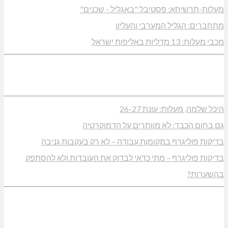
מעלות-תרשיחא: פסטיבל "באגליל - שכנים"
מתחברים: הגליל המערבי והעליון
מכבי מעלות: 13 מדליות באליפות ישראל
היכל שלמה, מעלות: עונת 26-27
גם בחום הכבד: לא מוותרים על הדמוקרטיה
בדיקות פוליגרף במקומות עבודה – לא רק בעקבות גניבה
בדיקות פוליגרף – מתי כדאי לבדוק את העובדות ולא להסתפק
בהשערות?