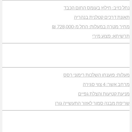
נחל כזיב: חילוץ בעומס החום הכבד
תאונת דרכים קטלנית בנהריה
מחיר מטרה במעלות: החל מ-728,000 ₪
תרשיחא: פצוע מירי
מעלות: פוענחו השלכות רימוני רסס
מרחב אשר: 4 צווי סגירה
מניעת קטיעות והצלת גפיים
שריפת מבנה סמוך לאזור התעשייה גורן