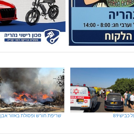
 כביש 89
שריפת חורש ופסולת באזור אבן