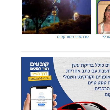
ורלי
טרנספורמטור קפוט