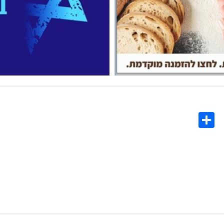
Share
Co
L