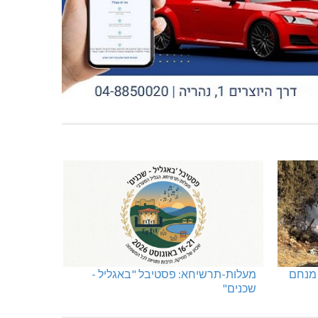
 מנחם
מעלות-תרשיחא: פסטיבל "באגליל -
שכנים"