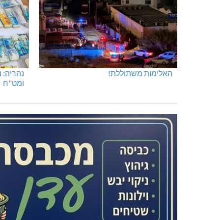
האלימות משתוללת!
נהריה: 
ומט"ח