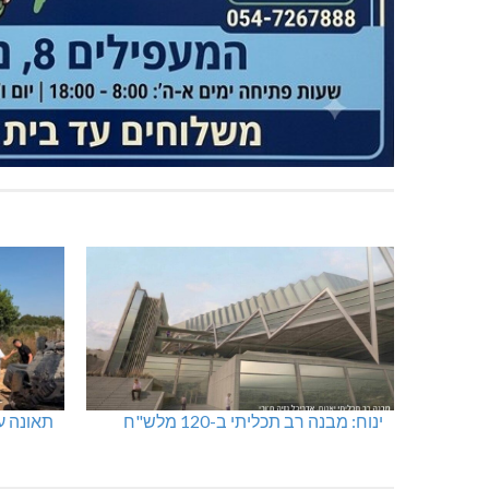
ינוח: מבנה רב תכליתי ב-120 מלש"ח
תאונה על