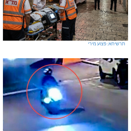
תרשיחא: פצוע מירי