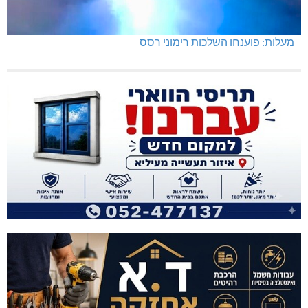
מעלות: פוענחו השלכות רימוני רסס