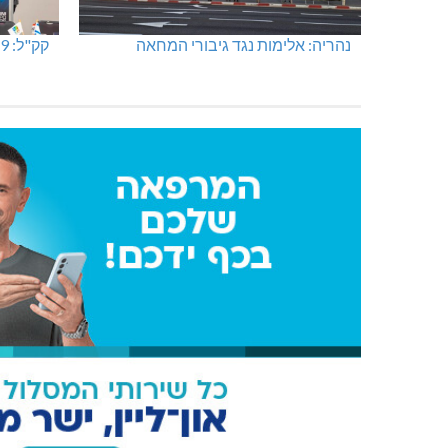
נהריה: אלימות נגד גיבורי המחאה
קק"ל: 859 מלש"ח לחיזוק ופיתוח הצפון