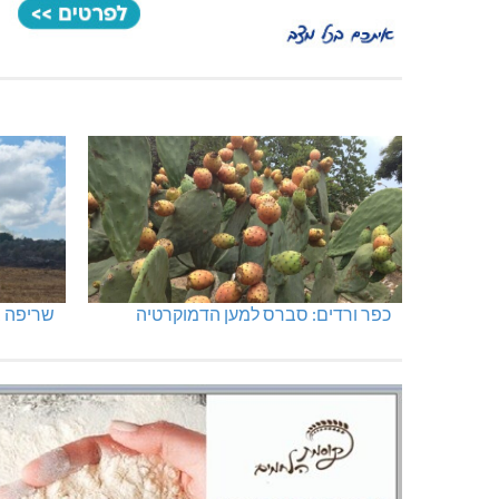
כפר ורדים: סברס למען הדמוקרטיה
שריפה ב