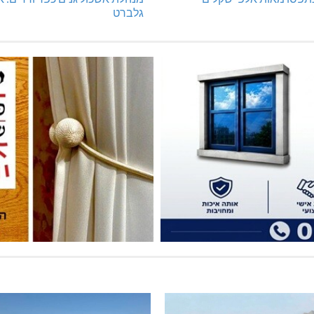
גלברט