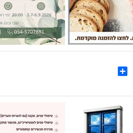
Share
Co
L