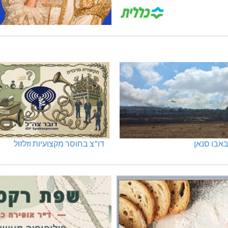
אבו סנאן
דו"צ בחוסר מקצועיות וזלזול