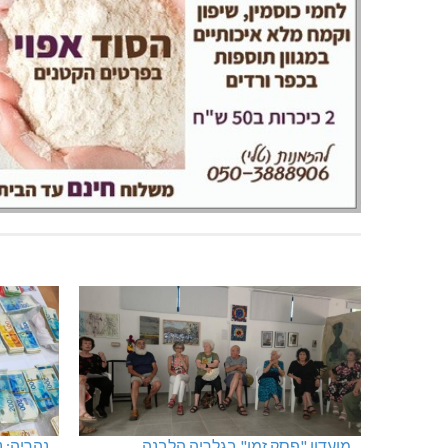
מועדון "פסק זמן" בגלריה הלבנה
נהריה: 