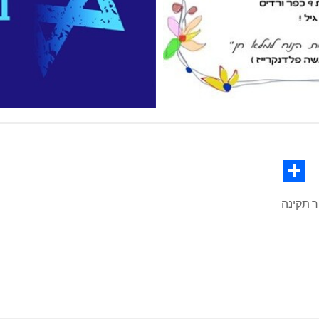
Share
Co
L