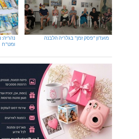
מועדון "פסק זמן" בגלריה הלבנה
נהריה: 
ומט"ח