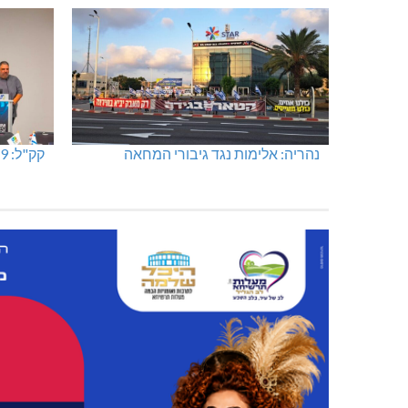
נהריה: אלימות נגד גיבורי המחאה
קק"ל: 859 מלש"ח לחיזוק ופיתוח הצפון