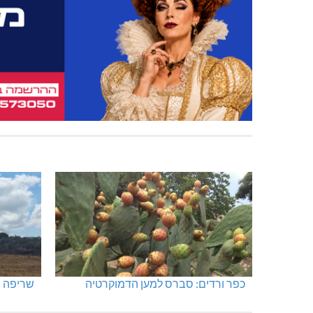
כפר ורדים: סברס למען הדמוקרטיה
שריפה ב