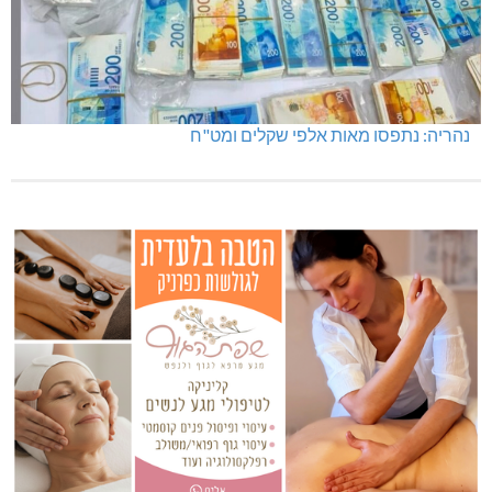
נהריה: נתפסו מאות אלפי שקלים ומט"ח