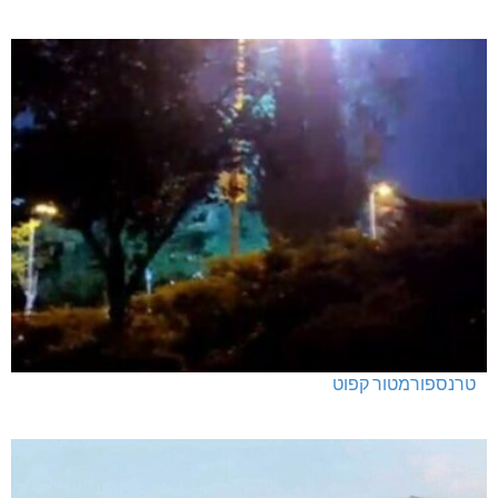
מנהלת אשכול גנים כפר ורדים: אורלי גלברט