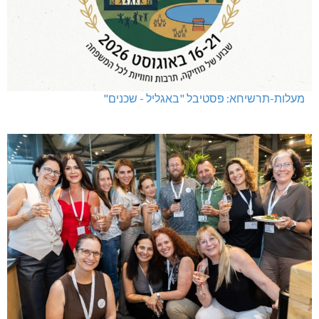
מעלות-תרשיחא: פסטיבל "באגליל - שכנים"