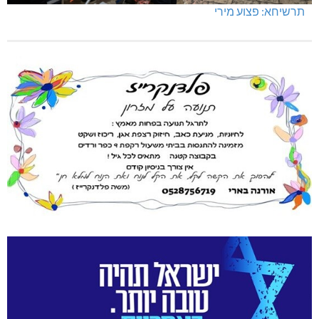
תרשיחא: פצוע מירי