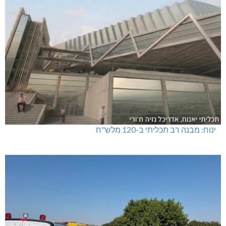
טרנספורמטור קפוט
ינוח: מבנה רב תכליתי ב-120 מלש"ח