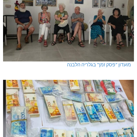
מגדל תפן: 350 דונם במתחם חדש
מועדון "פסק זמן" בגלריה הלבנה