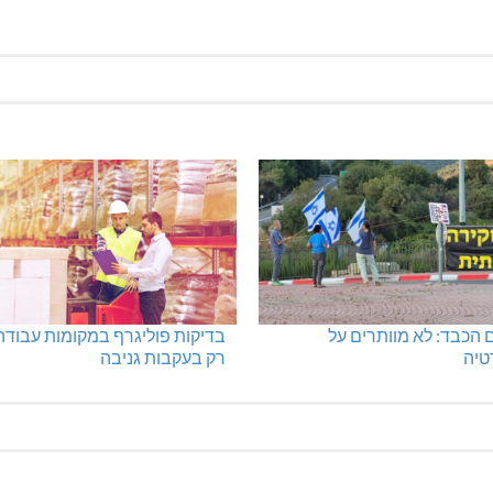
רשיחא: פסטיבל "באגליל -
מתחברים: הגליל המערבי והעליו