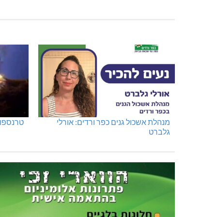
האלימות משתוללת!
מגדל תפן: 350 דונם ב