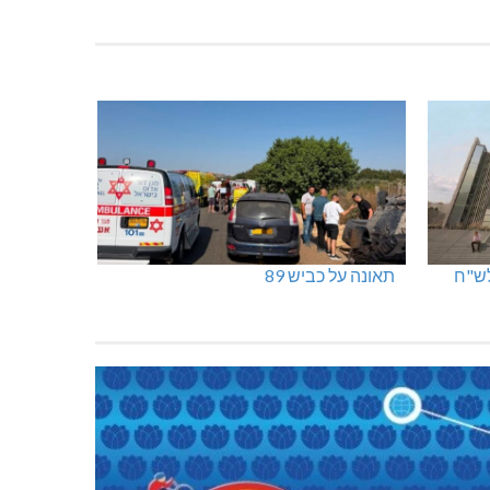
נהריה: נתפסו מאות אלפי שקלים ומט"ח