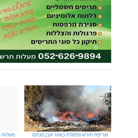
מנהלת אשכול גנים כפר ורדים: אורלי
טרנספור
גלברט