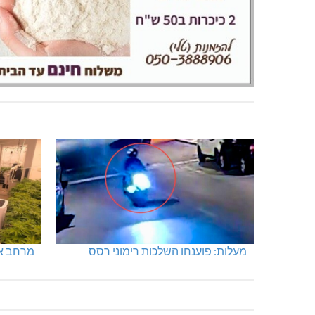
נחל כזיב: חילוץ בעומס החום הכבד
תאונת ד