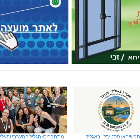
מטור קפוט
ינוח: מבנה רב תכליתי ב-120 מלש"ח