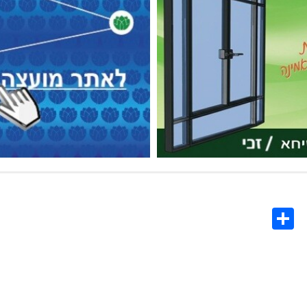
Share
Co
L