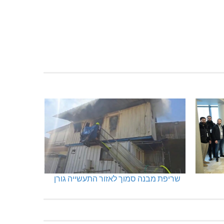
 במעלות: החל מ-728,000
תרשיחא: פצוע מירי