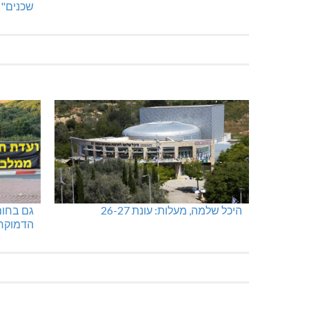
שריפת חורש ופסולת באזור אבן מנחם
מעלות-ת
שכנים"