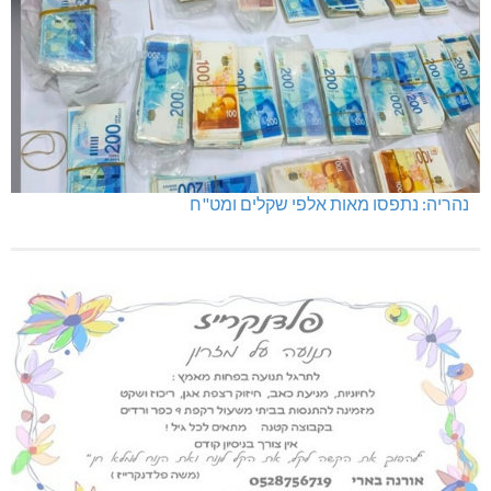
נהריה: נתפסו מאות אלפי שקלים ומט"ח