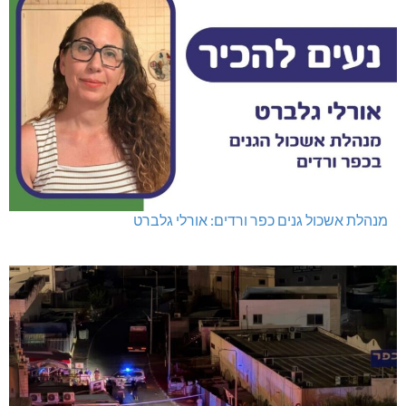
מנהלת אשכול גנים כפר ורדים: אורלי גלברט