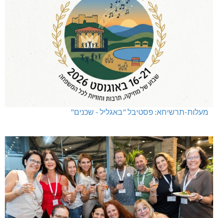
מעלות-תרשיחא: פסטיבל "באגליל - שכנים"