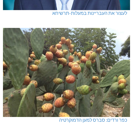
לעצור את העבריינות במעלות-תרשיחא
כפר ורדים: סברס למען הדמוקרטיה