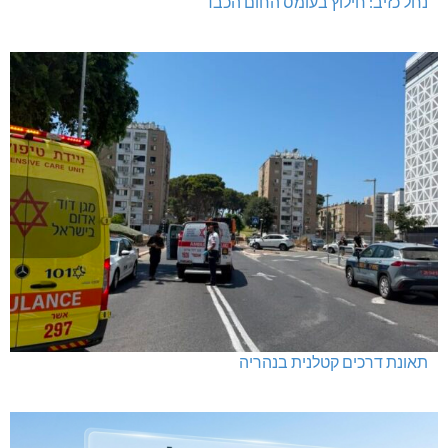
נחל כזיב: חילוץ בעומס החום הכבד
תאונת דרכים קטלנית בנהריה