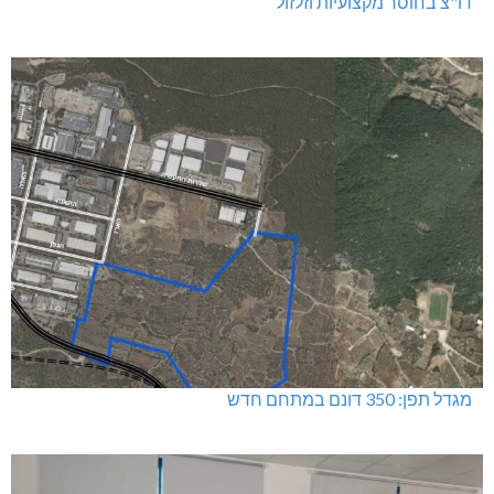
דו"צ בחוסר מקצועיות וזלזול
מגדל תפן: 350 דונם במתחם חדש