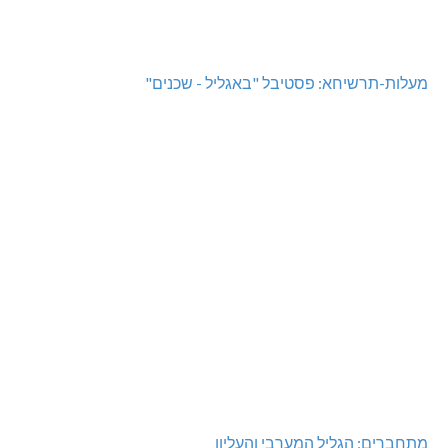
מעלות-תרשיחא: פסטיבל "באגליל - שכנים"
מתחברים: הגליל המערבי והעליון