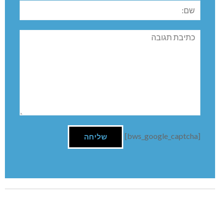
שם:
תגובה
[bws_google_captcha]