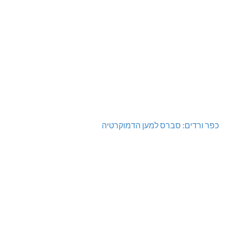
כפר ורדים: סברס למען הדמוקרטיה