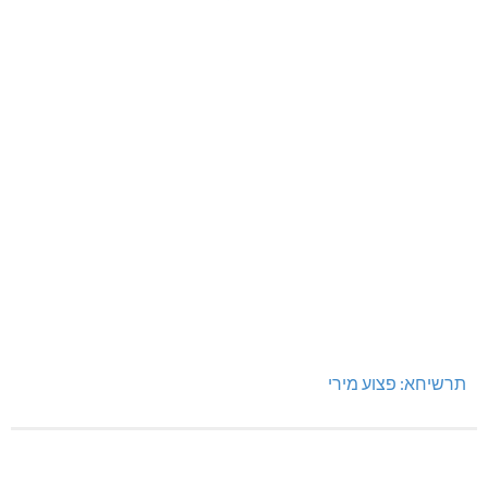
מחיר מטרה במעלות: החל מ-728,000 ₪
תרשיחא: פצוע מירי