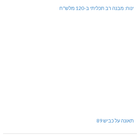
ינוח: מבנה רב תכליתי ב-120 מלש"ח
תאונה על כביש 89