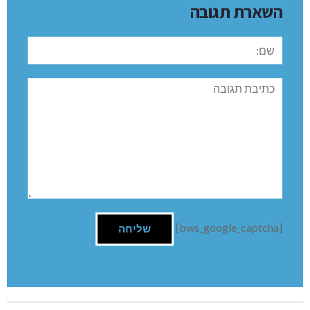
השארת תגובה
שם:
תגובה
[bws_google_captcha]