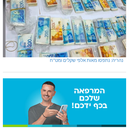
נהריה: נתפסו מאות אלפי שקלים ומט"ח