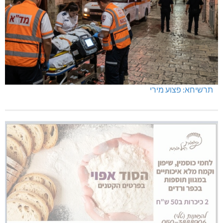
תרשיחא: פצוע מירי