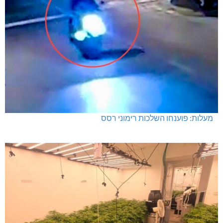
מעלות: פוענחו השלכות רימוני רסס