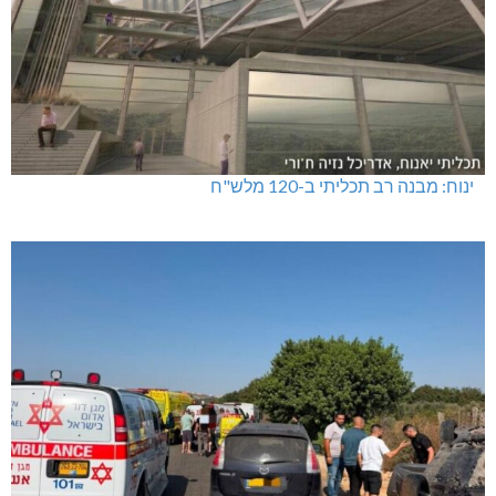
ינוח: מבנה רב תכליתי ב-120 מלש"ח