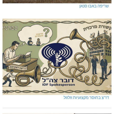
שריפה באבו סנאן
דו"צ בחוסר מקצועיות וזלזול