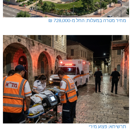
מחיר מטרה במעלות: החל מ-728,000 ₪
תרשיחא: פצוע מירי