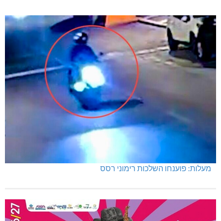
מעלות: פוענחו השלכות רימוני רסס