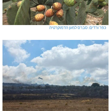
כפר ורדים: סברס למען הדמוקרטיה