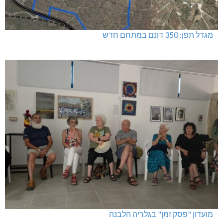
מגדל תפן: 350 דונם במתחם חדש
מועדון "פסק זמן" בגלריה הלבנה