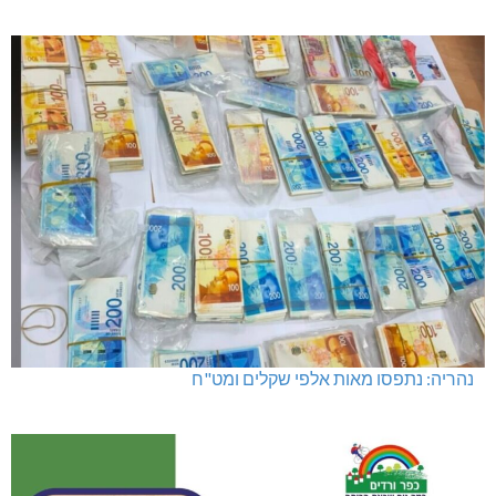
נהריה: נתפסו מאות אלפי שקלים ומט"ח