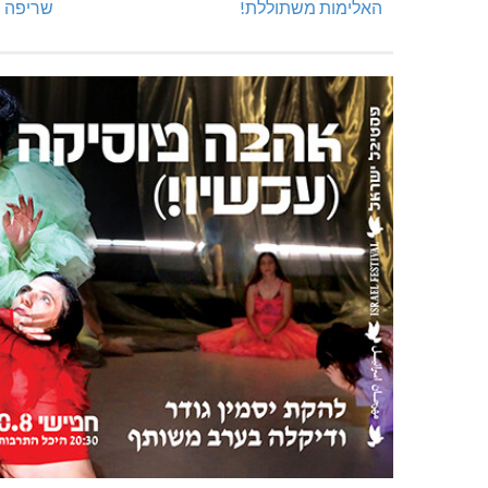
האלימות משתוללת!
שריפה ב