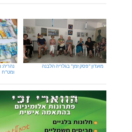
מועדון "פסק זמן" בגלריה הלבנה
נהריה: 
ומט"ח