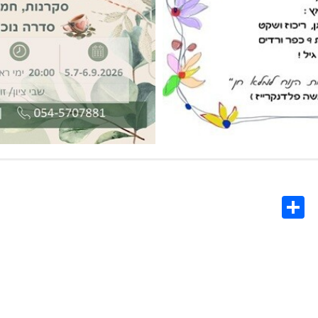
Share
Co
L