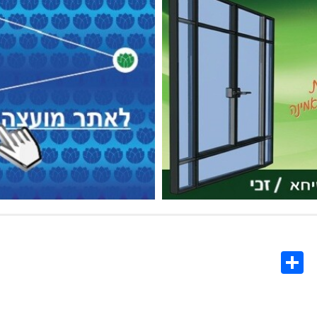
Share
Co
L