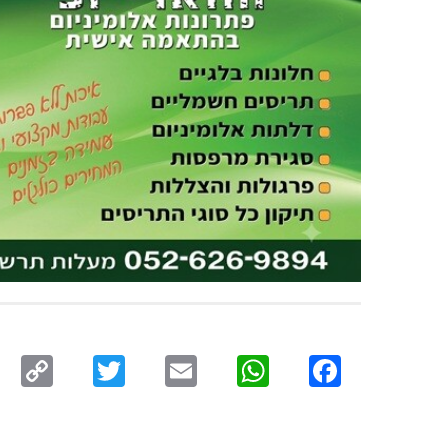
py
Twitter
Email
WhatsApp
Facebook
ink