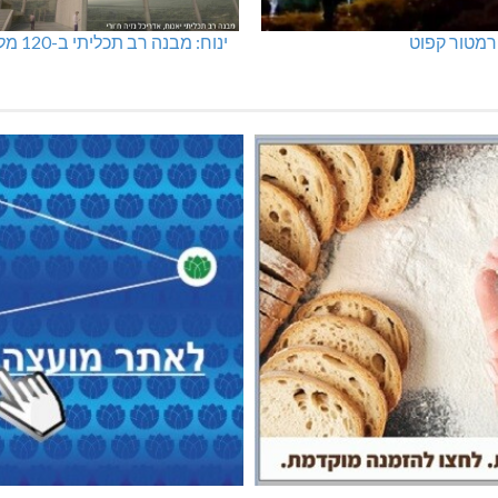
מטור קפוט
ינוח: מבנה רב תכליתי ב-120 מלש"ח