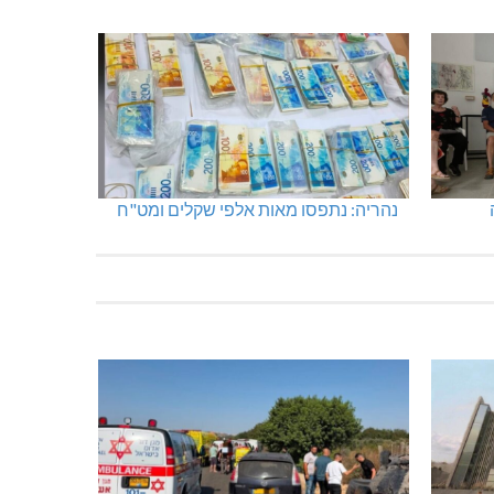
נהריה: נתפסו מאות אלפי שקלים ומט"ח