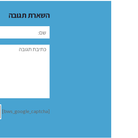
השארת תגובה
שם:
תגובה
[bws_google_captcha]