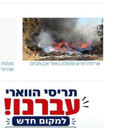
שריפת חורש ופסולת באזור אבן מנחם
מעלות-ת
שכנים"