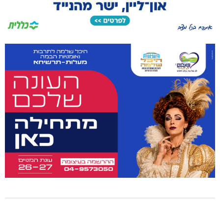
דו"צ בחוסר מקצועיות וזלזול