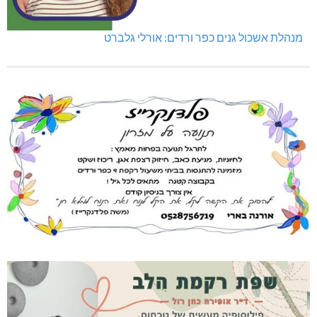
נהריה: נתפסו מאות אלפי שקלים ומט"ח
מנהלת אשכול גנים כפר ורדים: אורלי גלברט