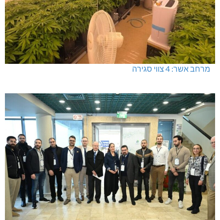
תרשיחא: פצוע מירי
מעלות: פוענחו השלכות רימוני רסס