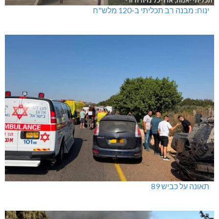
טרנספורמטור קפוט
ינוח: מבנה רב תכליתי ב-120 מלש"ח