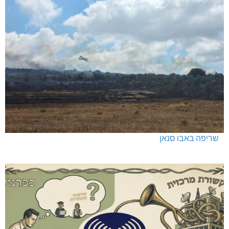
כפר ורדים: סברס למען הדמוקרטיה