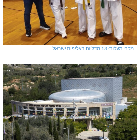
מעלות-תרשיחא: פסטיבל "באגליל - שכנים"