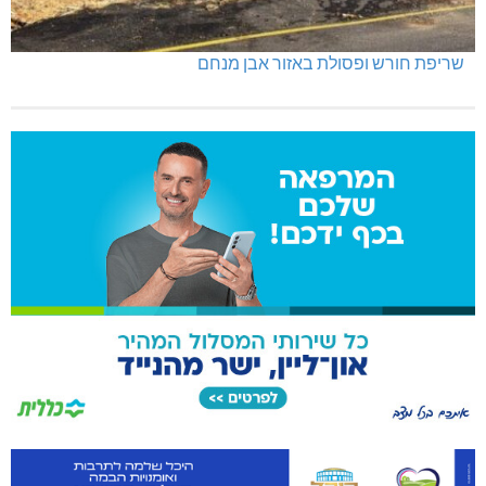
שריפת חורש ופסולת באזור אבן מנחם