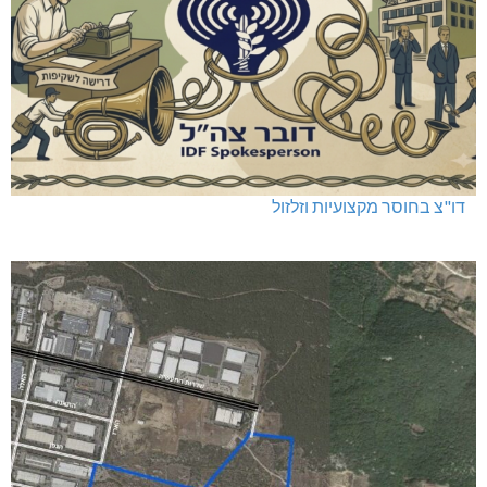
דו"צ בחוסר מקצועיות וזלזול