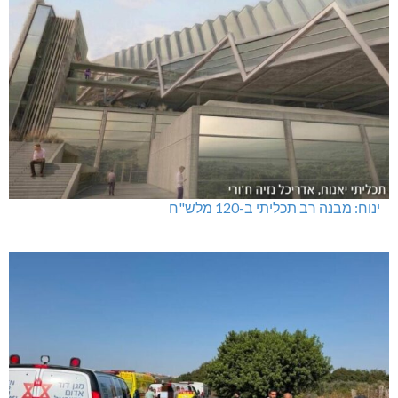
ינוח: מבנה רב תכליתי ב-120 מלש"ח