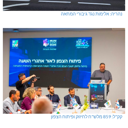
נהריה: אלימות נגד גיבורי המחאה
קק"ל: 859 מלש"ח לחיזוק ופיתוח הצפון