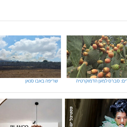
ים: סברס למען הדמוקרטיה
שריפה באבו סנאן