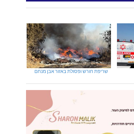
שריפת חורש ופסולת באזור אבן מנחם