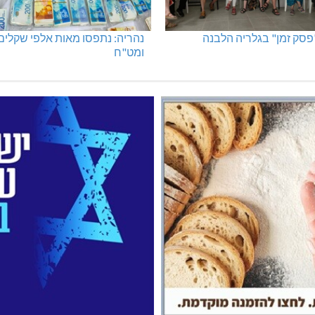
"פסק זמן" בגלריה הלבנה
נהריה: נתפסו מאות אלפי שקלים
ומט"ח