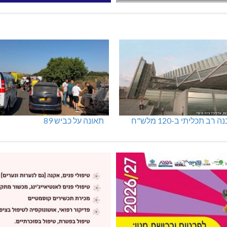
 רב תכליתי ב-120 מלש"ח
תאונה על כביש 89