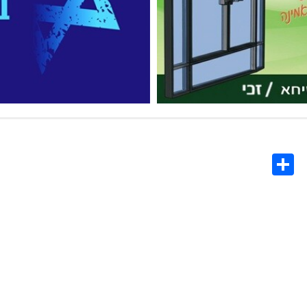
Share
Co
L