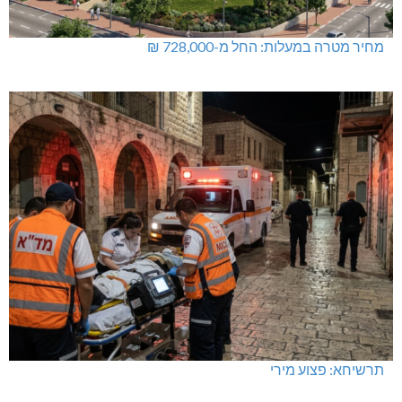
מחיר מטרה במעלות: החל מ-728,000 ₪
תרשיחא: פצוע מירי