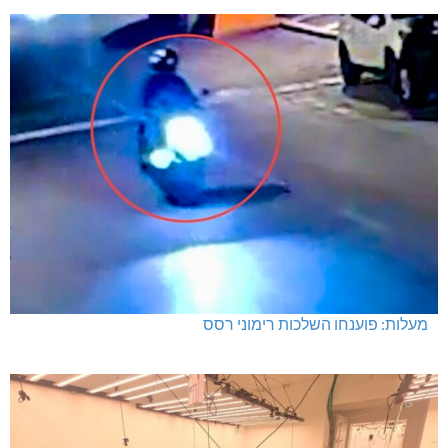
מעלות: פוענחו השלכות רימוני רסס