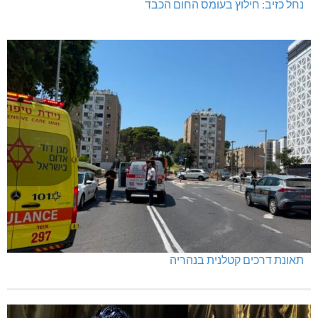
נחל כזיב: חילוץ בעומס החום הכבד
תאונת דרכים קטלנית בנהריה